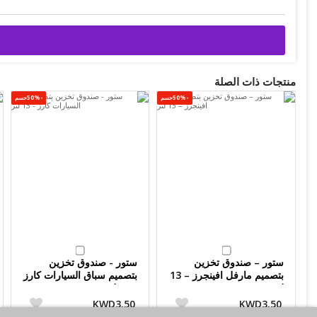
منتجات ذات الصلة
-50%حسم
-50%حسم
ستور – صندوق تخزين
ستور - صندوق تخزين
بتصميم مارفل افينجرز – 13
بتصميم سباق السيارات كارز
لتر
- 13 لتر
KWD3.50
KWD3.50