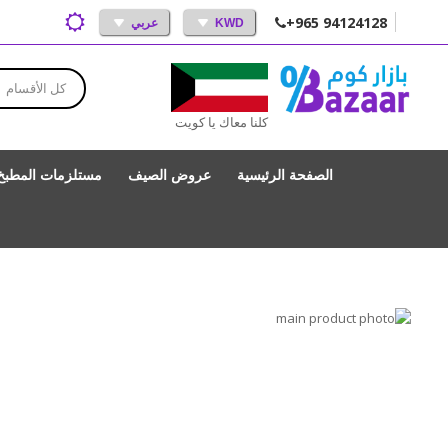
+965 94124128
KWD
عربي
كل الأقسام
كلنا معاك يا كويت
الصفحة الرئيسية
عروض الصيف
مستلزمات المطبخ
انتقل
إلى
تخطي
إلى
النهاية
بداية
معرض
الصور
معرض
الصور