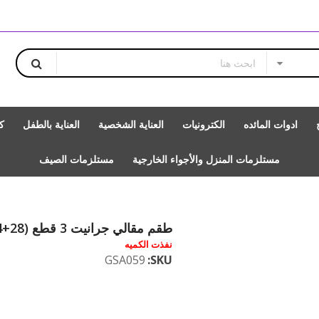
ادوات المائده
الكترونيات
العناية الشخصية
العناية بالطفل
ك
مستلزمات المنزل والأجواء الخارجية
مستلزمات الصيف
طقم مقالي جرانيت 3 قطع (28+24+20 سم) من سافلون
نفذت الكميه
GSA059
SKU