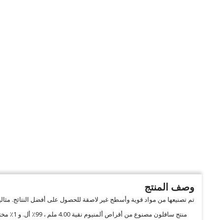
وصف المنتج
تم تصنيعها من مواد قوية وأسطح غير لاصقة للحصول على أفضل النتائج. مثالية
منتج سافلون مصنوع من أقراص ألمنيوم نقية 4.00 ملم ، 99٪ أل. و 1٪ مختلط من النيكل والنحاس والكروم والذهب. هيكل من الألومنيوم