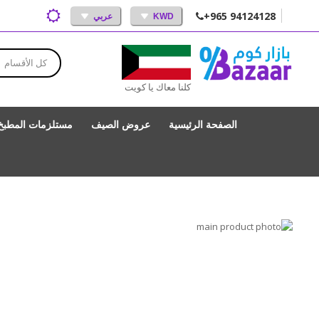
+965 94124128
KWD
عربي
كل الأقسام
كلنا معاك يا كويت
الصفحة الرئيسية
عروض الصيف
مستلزمات المطبخ
انتقل
إلى
تخطي
إلى
النهاية
بداية
معرض
الصور
معرض
الصور