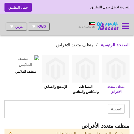
لتجربة افضل حمل التطبيق
حمل التطبيق
KWD
عربي
كلنا معاك يا كويت
الصفحة الرئيسية
منظف متعدد الأغراض
منشف الملابس
منظف متعدد
المساحات
الإسفنج والقماش
الأغراض
والمكانس والمنافض
تصفية
منظف متعدد الأغراض
لا يمكن العثور على منتجات مطابقة لإختيارك.