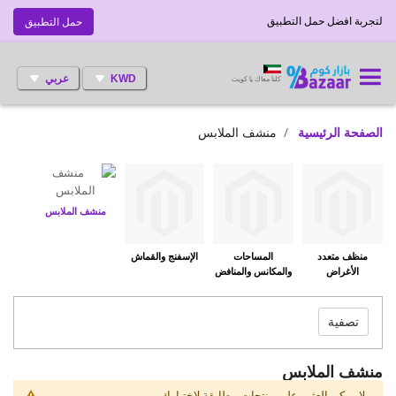
لتجربة افضل حمل التطبيق
حمل التطبيق
KWD
عربي
كلنا معاك يا كويت
الصفحة الرئيسية
منشف الملابس
منشف الملابس
منظف متعدد
المساحات
الإسفنج والقماش
الأغراض
والمكانس والمنافض
تصفية
منشف الملابس
لا يمكن العثور على منتجات مطابقة لإختيارك.