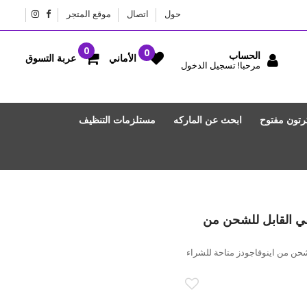
حول
اتصال
موقع المتجر
الحساب
عربة التسوق
الأماني
مرحبا! تسجيل الدخول
رتون مفتوح
ابحث عن الماركه
مستلزمات التنظيف
في القابل للشحن من
حن من اينوفاجودز متاحة للشراء