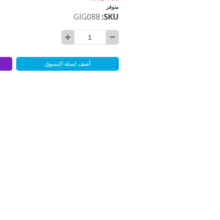
متوفر
GIG088
SKU
أضف لسلة التسوق