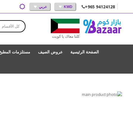
+965 94124128
KWD
عربي
كل الأقسام
كلنا معاك يا كويت
الصفحة الرئيسية
عروض الصيف
مستلزمات المطبخ
انتقل
إلى
تخطي
إلى
النهاية
بداية
معرض
الصور
معرض
الصور