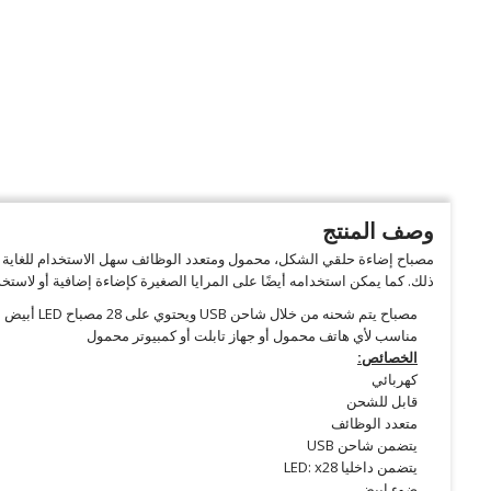
وصف المنتج
مصباح إضاءة حلقي الشكل، محمول ومتعدد الوظائف سهل الاستخدام للغاية 
ذلك. كما يمكن استخدامه أيضًا على المرايا الصغيرة كإضاءة إضافية أو لاستخد
مصباح يتم شحنه من خلال شاحن USB ويحتوي على 28 مصباح LED أبيض مع شدة قابلة للتعديل (3 مستويات)
مناسب لأي هاتف محمول أو جهاز تابلت أو كمبيوتر محمول
الخصائص:
كهربائي
قابل للشحن
متعدد الوظائف
يتضمن شاحن USB
يتضمن داخليا LED: x28
ضوء ابيض