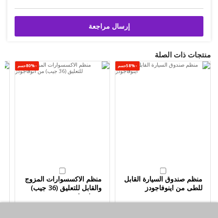
إرسال مراجعة
منتجات ذات الصلة
-58%حسم
-80%حسم
منظم صندوق السيارة القابل
منظم الاكسسوارات المزوج
م
للطى من اينوفاجودز
والقابل للتعليق (36 جيب)
ا
من انوفاجودز
KWD1.00
KWD2.95