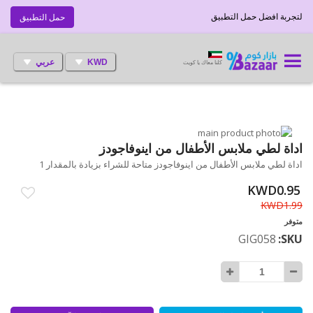
لتجربة افضل حمل التطبيق
حمل التطبيق
KWD
عربي
كلنا معاك يا كويت
انتقل
إلى
تخطي
اداة لطي ملابس الأطفال من اينوفاجودز
إلى
النهاية
اداة لطي ملابس الأطفال من اينوفاجودز متاحة للشراء بزيادة بالمقدار 1
بداية
معرض
الصور
معرض
KWD0.95
الصور
KWD1.99
متوفر
GIG058
SKU