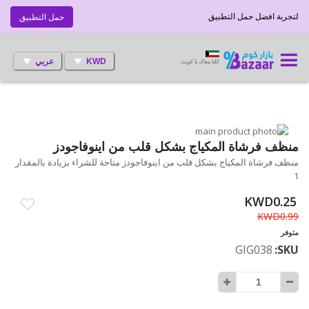
لتجربة افضل حمل التطبيق
حمل التطبيق
KWD
عربي
كلنا معاك يا كويت
انتقل
إلى
تخطي
منظف فرشاة المكياج بشكل قلب من اينوفاجودز
إلى
النهاية
منظف فرشاة المكياج بشكل قلب من اينوفاجودز متاحة للشراء بزيادة بالمقدار
بداية
معرض
1
الصور
معرض
الصور
KWD0.25
KWD0.99
متوفر
GIG038
SKU