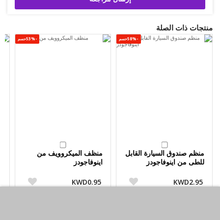
منتجات ذات الصلة
-58%حسم
-53%حسم
منظم صندوق السيارة القابل
منظف الميكروويف من
م
للطى من اينوفاجودز
اينوفاجودز
ا
KWD0.95
KWD2.95
0
KWD1.99
KWD7.00
أضف لسلة التسوق
أضف لسلة التسوق