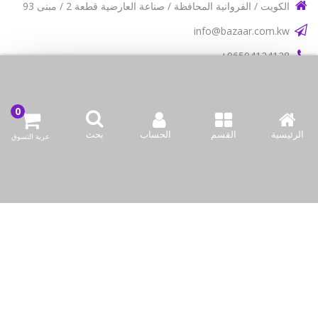
الكويت / الفروانية المحافظة / صناعة العارضية قطعة 2 / مبنى 93
info@bazaar.com.kw
96594124128+
سياسة المتجر
نحن نستخدم ملفات تعريف الارتباط لجعل تجربتك أفضل.
اقرأ أكثر
أعلى الفئات
السماح للكوكيز
نحن نتواصل
الرئيسية
القسم
الحساب
بحث
عربة التسوق
وسائل الإعلام الاجتماعية لدينا
حقوق النشر © 2019-حتى الآن Bazaar Kuwait, Inc. جميع الحقوق محفوظة.