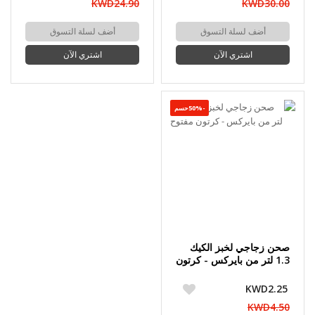
KWD24.90
KWD30.00
أضف لسلة التسوق
أضف لسلة التسوق
اشتري الآن
اشتري الآن
-50%حسم
صحن زجاجي لخبز الكيك
1.3 لتر من بايركس - كرتون
مفتوح
KWD2.25
KWD4.50