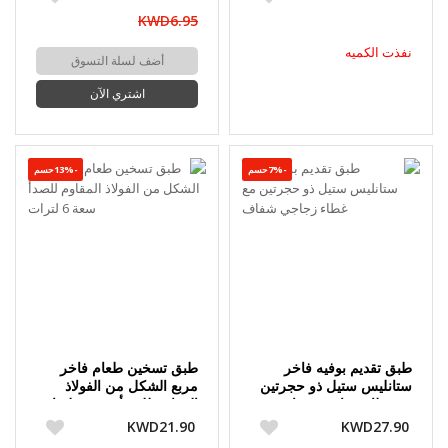
KWD6.95
نفذت الكميه
أضف لسلة التسوق
اشتري الآن
-7%حسم
-13%حسم
طبق تقديم بوفيه فاخر
طبق تسخين طعام فاخر
ستانليس ستيل ذو حجرتين
مربع الشكل من الفولاذ
مع غطاء زجاجي شفاف
المقاوم للصدأ سعة 6 لترات
KWD21.90
KWD27.90