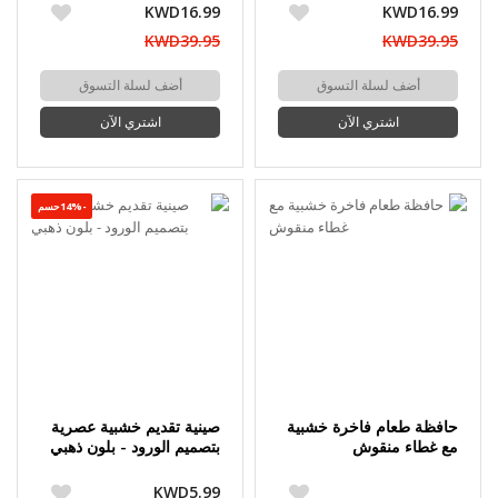
KWD16.99
KWD16.99
KWD39.95
KWD39.95
أضف لسلة التسوق
أضف لسلة التسوق
اشتري الآن
اشتري الآن
-14%حسم
حافظة طعام فاخرة خشبية
صينية تقديم خشبية عصرية
مع غطاء منقوش
بتصميم الورود - بلون ذهبي
KWD5.99