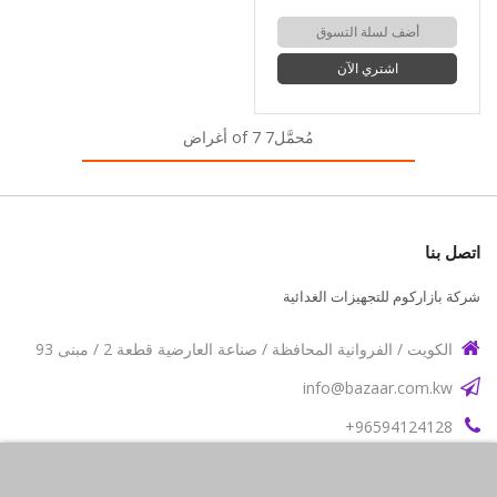
أضف لسلة التسوق
اشتري الآن
مُحمَّل7 of 7 أغراض
اتصل بنا
شركة بازاركوم للتجهيزات الغدائية
الكويت / الفروانية المحافظة / صناعة العارضية قطعة 2 / مبنى 93
info@bazaar.com.kw
96594124128+
سياسة المتجر