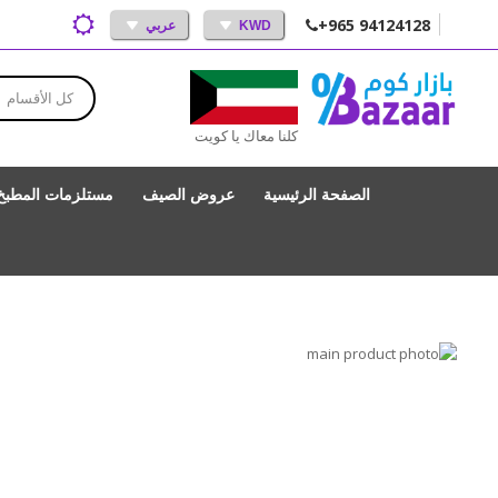
+965 94124128
KWD
عربي
كل الأقسام
كلنا معاك يا كويت
الصفحة الرئيسية
عروض الصيف
مستلزمات المطبخ
انتقل
إلى
تخطي
إلى
النهاية
بداية
معرض
الصور
معرض
الصور