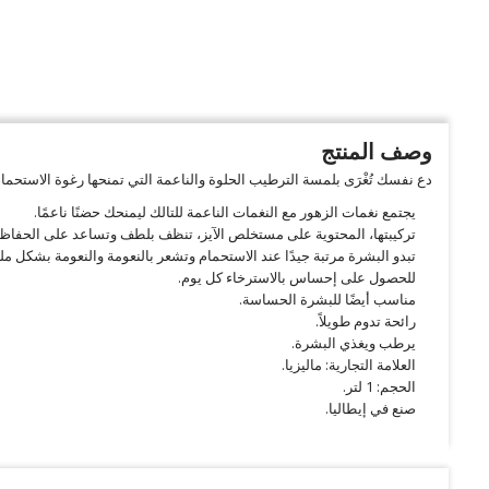
وصف المنتج
دع نفسك تُغْرَى بلمسة الترطيب الحلوة والناعمة التي تمنحها رغوة الاستحمام 
يجتمع نغمات الزهور مع النغمات الناعمة للتالك ليمنحك حضنًا ناعمًا.
تركيبتها، المحتوية على مستخلص الآيز، تنظف بلطف وتساعد على الحفاظ
تبدو البشرة مرتبة جيدًا عند الاستحمام وتشعر بالنعومة والنعومة بشكل م
للحصول على إحساس بالاسترخاء كل يوم.
مناسب أيضًا للبشرة الحساسة.
رائحة تدوم طويلاً.
يرطب ويغذي البشرة.
العلامة التجارية: ماليزيا.
الحجم: 1 لتر.
صنع في إيطاليا.