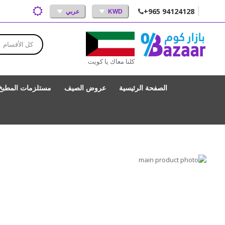
+965 94124128
KWD
عربي
كل الأقسام
كلنا معاك يا كويت
الصفحة الرئيسية
عروض الصيف
مستلزمات المطبخ
انتقل
إلى
تخطي
إلى
النهاية
بداية
معرض
الصور
معرض
الصور