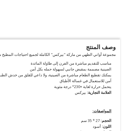
وصف المنتج
مجموعة أواني الطهي من ماركة "بيركس" الكاملة لجميع احتياجات المطبخ من
مناسب للتقديم مباشرة من الفرن إلى طاولة المائدة
الصينية مصممة بمقبض جانبي لسهولة حمله بكل آمن
يمكنك تقطيع الطعام مباشرة من الصينية، ولا داعي للقلق من خدش الطب
آمن للاستعمال في غسالة الأطباق
يتحمل حرارة لغاية +230° درجة مئوية
العلامة التجارية:
بيركس
المواصفات:
الحجم:
27 * 35 سم
اللون:
أسود