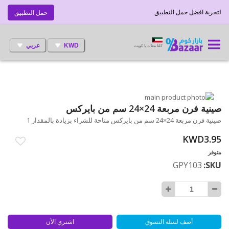
لتجربة افضل حمل التطبيق
حمل التطبيق
KWD
عربي
كلنا معاك يا كويت
انتقل
إلى
تخطي
صينية فرن مربعة 24×24 سم من بايركس
إلى
النهاية
صينية فرن مربعة 24×24 سم من بايركس متاحة للشراء بزيادة بالمقدار 1
بداية
معرض
الصور
معرض
KWD3.95
الصور
متوفر
GPY103
SKU
أضف لسلة التسوق
اشتري الآن