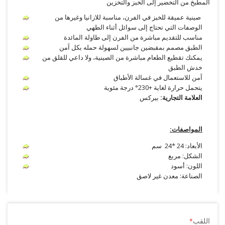
المطبخ من التخضير إلى الخبز والتخزين
صينية عميقة للخبز في الفرن، مناسبة للازانيا وغيرها من
الوصفات التي تحتاج إلى سوائل أثناء الطهي
مناسب للتقديم مباشرة من الفرن إلى طاولة المائدة
الطبق مصمم بمقبضين جانبيين لسهولة حمله بكل آمن
يمكنك تقطيع الطعام مباشرة من الصينية، ولا داعي للقلق من
خدش الطبق
آمن للاستعمال في غسالة الأطباق
يتحمل حرارة لغاية +230° درجة مئوية
العلامة التجارية:
بيركس
المواصفات:
الأبعاد: 24 *24 سم
الشكل: مربع
اللون: أسود
الصناعة: معدن غير لاصق
اللقب