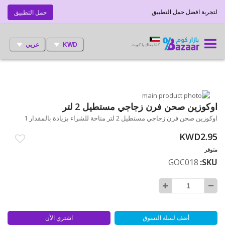
لتجربة افضل حمل التطبيق
حمل التطبيق
KWD
عربي
كلنا معاك يا كويت
انتقل
إلى
تخطي
اوكوزين صحن فرن زجاجي مستطيل 2 لتر
إلى
النهاية
اوكوزين صحن فرن زجاجي مستطيل 2 لتر متاحة للشراء بزيادة بالمقدار 1
بداية
معرض
الصور
معرض
KWD2.95
الصور
متوفر
GOC018
SKU
أضف لسلة التسوق
اشتري الآن