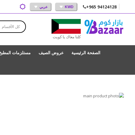
+965 94124128
KWD
عربي
كل الأقسام
كلنا معاك يا كويت
الصفحة الرئيسية
عروض الصيف
مستلزمات المطبخ
انتقل
إلى
تخطي
إلى
النهاية
بداية
معرض
الصور
معرض
الصور