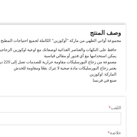
وصف المنتج
مجموعة أواني الطهي من ماركة "أوكوزين" الكاملة لجميع احتياجات المطبخ م
حافظ على النكهات والعناصر الغذائية لوصفاتك مع اوعية اوكوزين الزجاجي
يمكن استخدامها مع أي قدور أو مقالي قياسية
مصنوعة من زجاج البورسليكات مقاومة حرارية للصدمات تصل إلى 220 درجة مئوية
يعتبر زجاج البورسليكات مادة صحية لا تترك بقعًا ومقاومة للخدش
الماركة: اوكوزين
صنع في فرنسا
اللقب
خلاصة