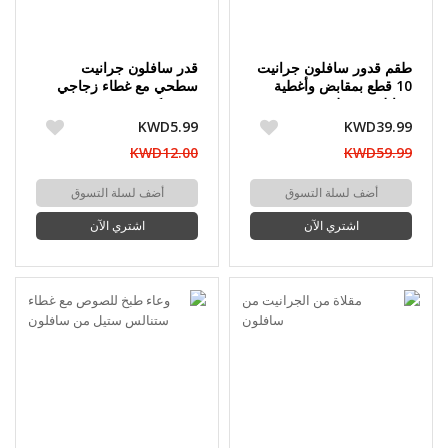
طقم قدور سافلون جرانيت
قدر سافلون جرانيت
10 قطع بمقابض وأغطية
سطحي مع غطاء زجاجي
ستانلس ستيل
(بدون كرتون)
KWD5.99
KWD39.99
KWD12.00
KWD59.99
أضف لسلة التسوق
أضف لسلة التسوق
اشتري الآن
اشتري الآن