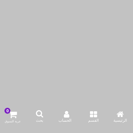
طقم طنجرة المقلوبة
مقلاة مسطحة 41 سم من
(طنجرة + صينية) من
سافلون
سافلون
KWD6.99
KWD7.99
KWD9.95
KWD15.95
أضف لسلة التسوق
أضف لسلة التسوق
اشتري الآن
اشتري الآن
-25%حسم
الرئيسية
القسم
الحساب
بحث
عربة التسوق