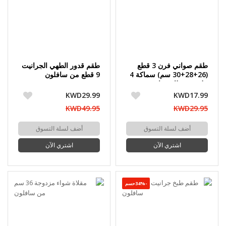
طقم صواني فرن 3 قطع
طقم قدور الطهي الجرانيت
(26+28+30 سم) سماكة 4
9 قطع من سافلون
ملم مع غطاء زجاجي من
سافلون
KWD29.99
KWD17.99
KWD49.95
KWD29.95
أضف لسلة التسوق
أضف لسلة التسوق
اشتري الآن
اشتري الآن
-34%حسم