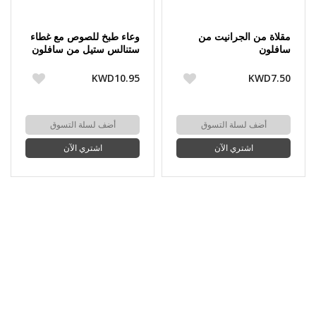
مقلاة من الجرانيت من
وعاء طبخ للصوص مع غطاء
سافلون
ستنالس ستيل من سافلون
KWD10.95
KWD7.50
أضف لسلة التسوق
أضف لسلة التسوق
اشتري الآن
اشتري الآن