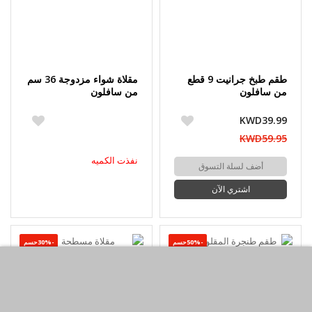
طقم طبخ جرانيت 9 قطع
مقلاة شواء مزدوجة 36 سم
من سافلون
من سافلون
KWD39.99
KWD59.95
نفذت الكميه
أضف لسلة التسوق
اشتري الآن
-50%حسم
-30%حسم