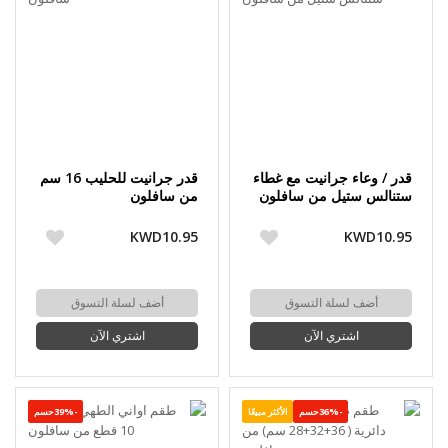
قدر / وعاء جرانيت مع غطاء
قدر جرانيت للحليب 16 سم
ستنالس ستيل من سافلون
من سافلون
KWD10.95
KWD10.95
أضف لسلة التسوق
أضف لسلة التسوق
اشتري الآن
اشتري الآن
-36%حسم
الأكثر مبيعًا
-39%حسم