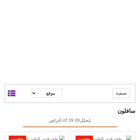
تصفية
سافلون
مُحمَّل39 of 39 أغراض
-34%حسم
-43%حسم