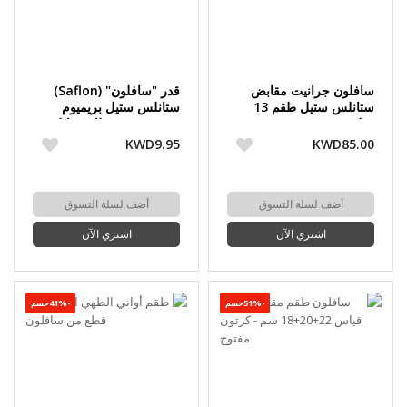
سافلون جرانيت مقابض
قدر "سافلون" (Saflon)
ستانلس ستيل طقم 13
ستانلس ستيل بريميوم
قطعة
18/10 – مع غطاء ستانلس
ستيل
KWD9.95
KWD85.00
أضف لسلة التسوق
أضف لسلة التسوق
اشتري الآن
اشتري الآن
-51%حسم
-41%حسم