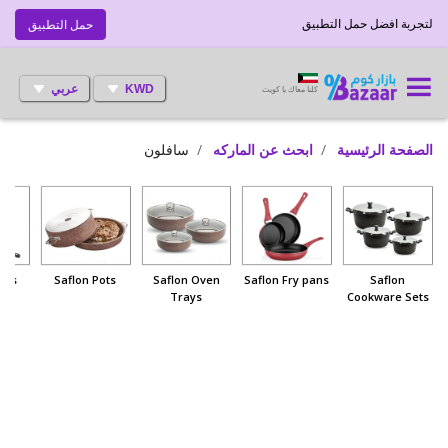
لتجربة افضل حمل التطبيق
حمل التطبيق
KWD
عربي
كلنا معاك يا كويت
الصفحة الرئيسية
ابحث عن الماركه
سافلون
ills
Saflon Pots
Saflon Oven
Saflon Fry pans
Saflon
Trays
Cookware Sets