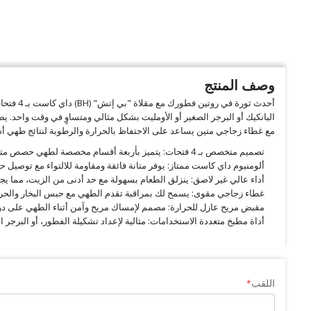
وصف المنتج
البانكيك أو البرجر الصغير أو الأومليت بشكل مثالي ومتساوٍ في وقت واحد. يضمن
مع غطاء زجاجي متين يساعد على الاحتفاظ بالحرارة والرطوبة لنتائج طهي أ
تصميم متخصص بـ 4 فتحات: يتميز بأربعة أقسام مخصصة لطهي حصص متعددة أو أطعمة مختلفة بشكل مثالي في آن واحد.
ألومنيوم داي كاست ممتاز: يوفر متانة فائقة ومقاومة للالتواء مع توصيل 
أداء عالي غير لاصق: ينزلق الطعام بسهولة مع حد أدنى من الزيت، مما ي
غطاء زجاجي مقوى: يسمح لك بمراقبة تقدم الطهي مع حبس البخار والحرار
مقبض مريح عازل للحرارة: مصمم لإمساك مريح وآمن أثناء الطهي على در
أداة مطبخ متعددة الاستخدامات: مثالية لإعداد تشكيلة الفطور، أو البرجر الص
اللقب