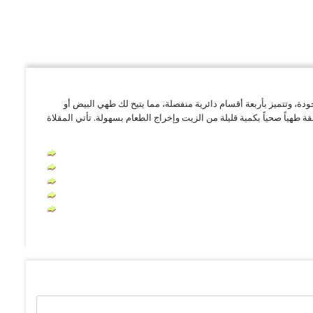
ت هذه المقلاة المتخصصة مقاس 26×26 سم من الألومنيوم المصبوب عالي الجودة، وتتميز بأربعة أقسام دائرية منفصلة، مما يتيح لك طهي البيض أو
قة طهياً صحياً بكمية قليلة من الزيت وإخراج الطعام بسهولة. تأتي المقلاة