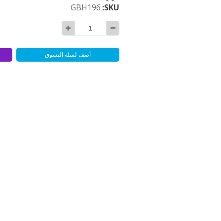
GBH196
SKU
أضف لسلة التسوق