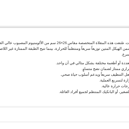
أحدث ثورة في روتين فطورك مع مقلاة "بي إتش" (BH) داي كاست بـ 4 فتحات. صُنع
 الهيكل المتين توزيعاً سريعاً ومنتظماً للحرارة، بينما تتيح الطبقة الممتازة غير اللاص
سرع.
حراري ممتاز لضمان نضج متساوٍ.
جعل التنظيف سريعاً ويدعم أسلوب حياة صحي.
ة لتسريع العملية.
جات حرارة عالية.
غير، أو البانكيك المنتظم لجميع أفراد العائلة.