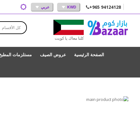
+965 94124128
KWD
عربي
كل الأقسام
كلنا معاك يا كويت
الصفحة الرئيسية
عروض الصيف
مستلزمات المطبخ
انتقل
إلى
تخطي
إلى
النهاية
بداية
معرض
الصور
معرض
الصور