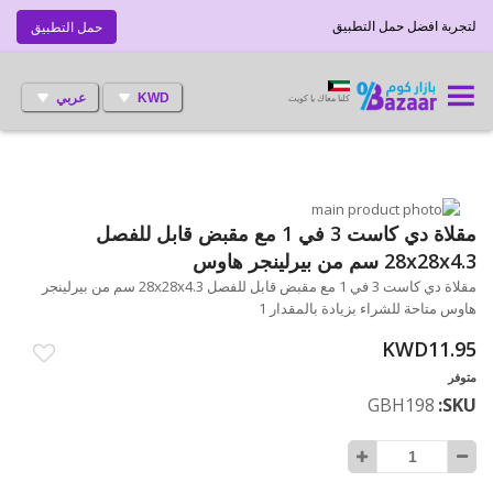
لتجربة افضل حمل التطبيق
حمل التطبيق
KWD
عربي
كلنا معاك يا كويت
انتقل
إلى
تخطي
مقلاة دي كاست 3 في 1 مع مقبض قابل للفصل
إلى
النهاية
28x28x4.3 سم من بيرلينجر هاوس
بداية
معرض
مقلاة دي كاست 3 في 1 مع مقبض قابل للفصل 28x28x4.3 سم من بيرلينجر
الصور
معرض
هاوس متاحة للشراء بزيادة بالمقدار 1
الصور
KWD11.95
متوفر
GBH198
SKU