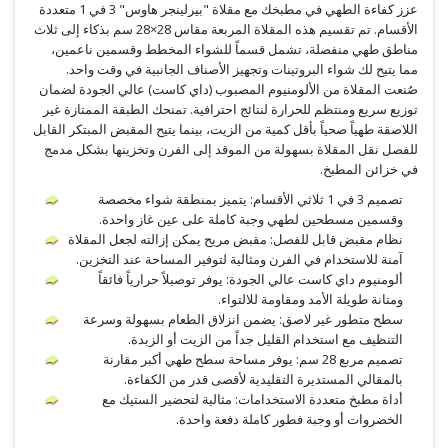
عزز كفاءة الطهي في مطبخك مع مقلاة "بيرلينجر هاوس" 3 في 1 متعددة
الأقسام. تم تقسيم هذه المقلاة المربعة مقاس 28×28 سم بذكاء إلى ثلاث
مناطق طهي منفصلة، تشمل قسماً للشواء المخطط وقسمين ناعمين،
مما يتيح لك شواء البروتينات وتجهيز الأصناف الجانبية في وقت واحد.
صُنعت المقلاة من الألومنيوم المصبوب (داي كاست) عالي الجودة لضمان
توزيع سريع ومنتظم للحرارة لنتائج احترافية. تمنحك الطبقة الممتازة غير
اللاصقة طهياً صحياً بأقل كمية من الزيت، بينما يتيح المقبض المبتكر القابل
للفصل نقل المقلاة بسهولة من الموقد إلى الفرن وتخزينها بشكل مدمج
في خزائن المطبخ.
تصميم 3 في 1 ثلاثي الأقسام: يتميز بمنطقة شواء مخصصة
وقسمين مسطحين لطهي وجبة كاملة على عين غاز واحدة.
نظام مقبض قابل للفصل: مقبض مريح يمكن إزالته لجعل المقلاة
آمنة للاستخدام في الفرن ومثالية لتوفير المساحة عند التخزين.
ألومنيوم داي كاست عالي الجودة: يوفر توصيلاً حرارياً فائقاً
ومتانة طويلة الأمد ومقاومة للالتواء.
سطح متطور غير لاصق: يضمن انزلاق الطعام بسهولة وسرعة
التنظيف مع استخدام القليل جداً من الزيت أو الزبدة.
تصميم مربع 28 سم: يوفر مساحة سطح طهي أكبر مقارنة
بالمقالي المستديرة التقليدية لأقصى قدر من الكفاءة.
أداة مطبخ متعددة الاستخدامات: مثالية لتحضير الستيك مع
الخضروات أو وجبة فطور كاملة دفعة واحدة.