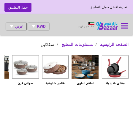
لتجربة افضل حمل التطبيق
حمل التطبيق
KWD
عربي
كلنا معاك يا كويت
الصفحة الرئيسية
مستلزمات المطبخ
سكاكين
مقالي & شواء
اطقم الطهي
طناجر & اوعية
صواني فرن
س