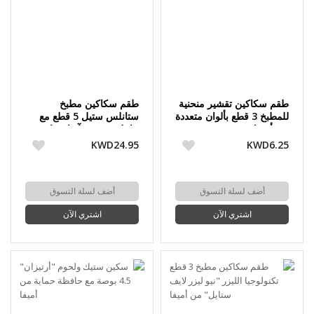
طقم سكاكين تقشير منحنية
طقم سكاكين مطبخ
للمطبخ 3 قطع بألوان متعددة
ستانلس ستيل 5 قطع مع
من أميفا
حامل خشبي "آر إس إيدج"
من أميفا
KWD24.95
KWD6.25
أضف لسلة التسوق
أضف لسلة التسوق
اشتري الآن
اشتري الآن