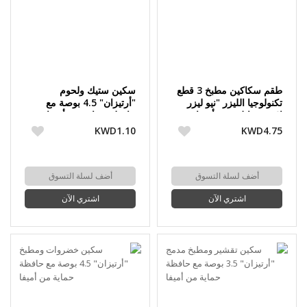
طقم سكاكين مطبخ 3 قطع
سكين ستيك ولحوم
تكنولوجيا الليزر "نيو ليزر
"أرتيزان" 4.5 بوصة مع
لايف ستايل" من أميفا
حافظة حماية من أميفا
KWD1.10
KWD4.75
أضف لسلة التسوق
أضف لسلة التسوق
اشتري الآن
اشتري الآن