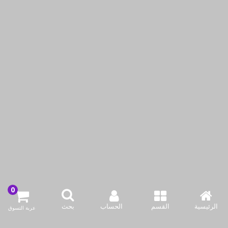
إف إن إس - طقم سكاكين
إف إن إس - طقم سكاكين
للسفرة مانشستر 2 حبة
للسفرة رادينت مذهب 2
حبة
KWD2.65
KWD2.65
أضف لسلة التسوق
أضف لسلة التسوق
اشتري الآن
اشتري الآن
الرئيسية
القسم
الحساب
بحث
عربة التسوق