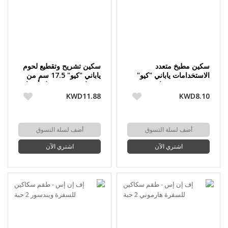
سكين مطبخ متعدد
سكين تشريح وتقطيع لحوم
الاستخدامات ياباني "كيو"
ياباني "كيو" 17.5 سم من
13 سم من ريتشاردسون
ريتشاردسون شيفيلد أميفا
شيفيلد أميفا
KWD11.88
KWD8.10
أضف لسلة التسوق
أضف لسلة التسوق
اشتري الآن
اشتري الآن