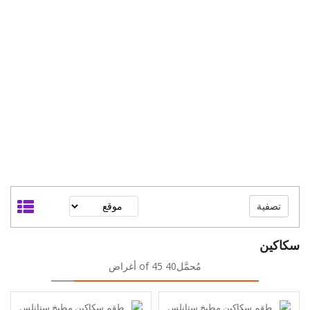
تصفية
سكاكين
مُحمَّل40 of 45 أغراض