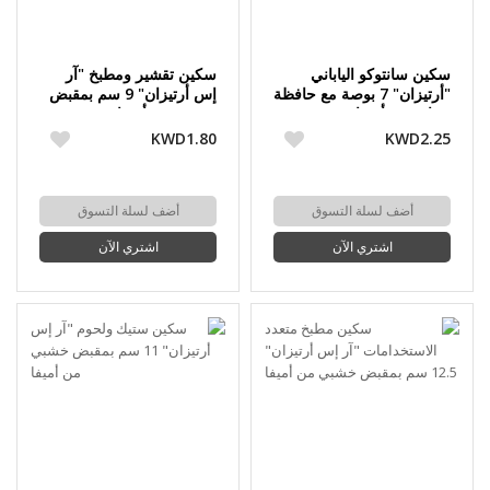
سكين سانتوكو الياباني
سكين تقشير ومطبخ "آر
"أرتيزان" 7 بوصة مع حافظة
إس أرتيزان" 9 سم بمقبض
حماية من أميفا
خشبي من أميفا
KWD1.80
KWD2.25
أضف لسلة التسوق
أضف لسلة التسوق
اشتري الآن
اشتري الآن