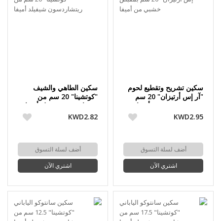
سكين تشريح وتقطيع لحوم
سكين الطاهي والشيف
"آر إس أرتيزان" 20 سم
"كوتشينا" 20 سم من
بمقبض خشبي من أميفا
ريتشاردسون شيفيلد أميفا
KWD2.82
KWD2.95
أضف لسلة التسوق
أضف لسلة التسوق
اشتري الآن
اشتري الآن