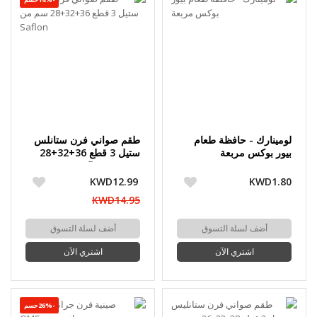
لومينارك - حافظة طعام
طقم صواني فرن ستانلس
بيور بوكس مربعة
ستيل 3 قطع 36+32+28
سم من Saflon
KWD12.99
KWD1.80
KWD14.95
أضف لسلة التسوق
أضف لسلة التسوق
اشتري الآن
اشتري الآن
-26%حسم