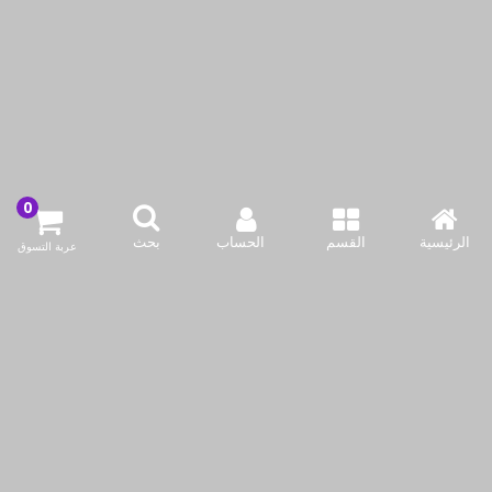
صينية خبز بيضاوية سهلة
طبق خبز زجاجي دائري من
الإمساك من بوروسيل،
بوروسيل سعة 2.5 لتر
سعة 2.5 لتر
KWD4.90
KWD4.90
الرئيسية
القسم
الحساب
بحث
عربة التسوق
KWD7.00
KWD7.00
أضف لسلة التسوق
أضف لسلة التسوق
اشتري الآن
اشتري الآن
نحن نستخدم ملفات تعريف الارتباط لجعل تجربتك أفضل.
اقرأ أكثر
السماح للكوكيز