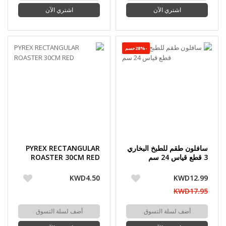
اشتري الآن
اشتري الآن
-28%حسم
سافلون طقم للطبخ البخاري
PYREX RECTANGULAR
3 قطع قياس 24 سم
ROASTER 30CM RED
KWD4.50
KWD12.99
KWD17.95
أضف لسلة التسوق
أضف لسلة التسوق