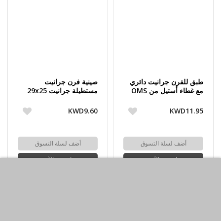
طبق للفرن جرانيت دائري
صينية فرن جرانيت
مع غطاء أستيل من OMS
مستطيلة جرانيت 29x25
سم من OMS
KWD9.60
KWD11.95
أضف لسلة التسوق
أضف لسلة التسوق
اشتري الآن
اشتري الآن
-30%حسم
-30%حسم