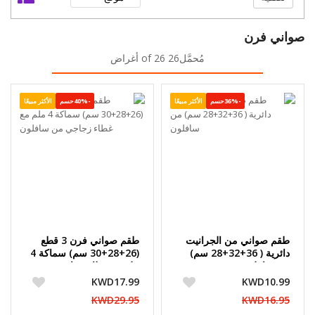
صواني فرن
مُحمَّل26 of 26 أغراض
-36%حسم
الأكثر مبيعًا
-40%حسم
الأكثر مبيعًا
طقم صواني من الجرانيت
طقم صواني فرن 3 قطع
دائرية ( 36+32+28 سم)
(26+28+30 سم) سماكة 4
من سافلون
ملم مع غطاء زجاجي من
سافلون
KWD17.99
KWD10.99
KWD29.95
KWD16.95