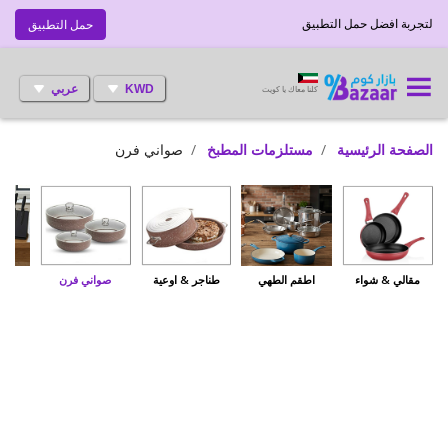
لتجربة افضل حمل التطبيق
حمل التطبيق
KWD
عربي
كلنا معاك يا كويت
الصفحة الرئيسية
مستلزمات المطبخ
صواني فرن
مقالي & شواء
اطقم الطهي
طناجر & اوعية
صواني فرن
س