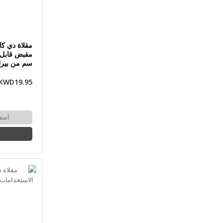
سم من بيرل
KWD19.95
أضف