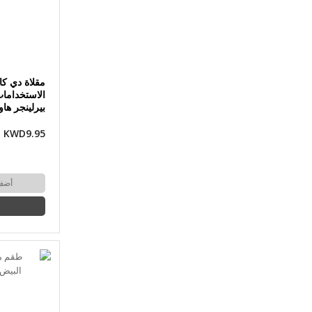
بيرلينجر ها
KWD9.95
أضف