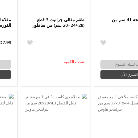
مقلاة مسطحة 41 سم من
طقم مقالي جرانيت 3 قطع
(28+24+20 سم) من سافلون
الفورس
D7.99
نفذت الكميه
 لسلة التسوق
اشتري الآن