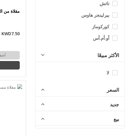
تاتش
مقلاة من ا
بيرلينجر هاوس
كوركوماز
KWD7.50
أو.أم.أس
الأكثر مبيعًا
أضف
لا
السعر
جديد
بيع