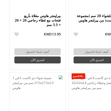
مقلاة للشواء 28 سم (مجموعة
بيرلينجر هاوس مقلاة بأربع
ت) من بيرلنجر هاوس
فتحات مع غطاء زجاجي 26 × 26
× 3.5 سم
KWD13.95
KW
أضف لسلة التسوق
أضف لسلة التسوق
اشتري الآن
اشتري الآن
-67%حسم