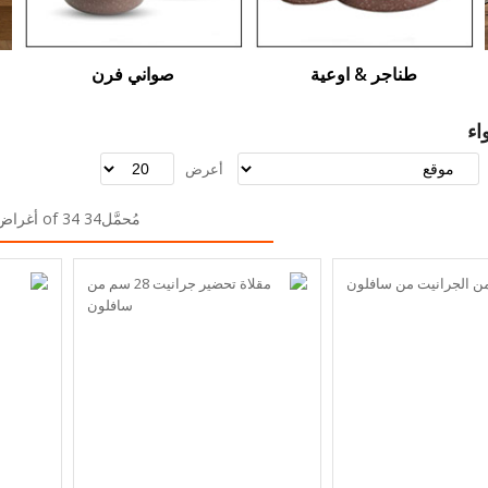
طناجر & اوعية
صواني فرن
اء
أعرض
مُحمَّل34 of 34 أغراض