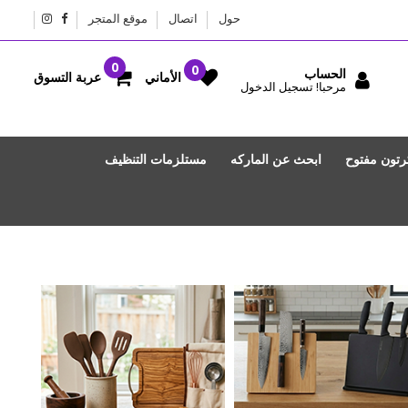
حول
اتصال
موقع المتجر
الحساب
عربة التسوق
الأماني
مرحبا! تسجيل الدخول
رتون مفتوح
ابحث عن الماركه
مستلزمات التنظيف