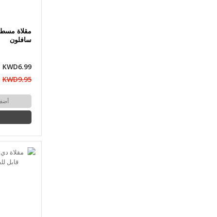
سافلون
KWD6.99
KWD9.95
أضف