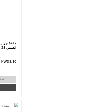
مقلاة جراني
الصيني 28 × 9 سم من OMS
KWD8.10
أضف