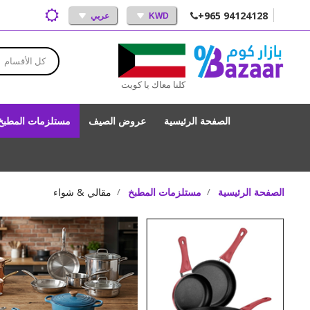
+965 94124128
KWD
عربي
كل الأقسام
كلنا معاك يا كويت
الصفحة الرئيسية
عروض الصيف
مستلزمات المطبخ
الصفحة الرئيسية
مستلزمات المطبخ
مقالي & شواء