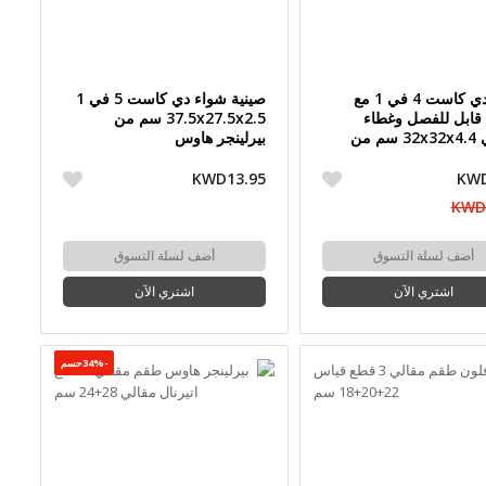
مقلاة دي كاست 4 في 1 مع
صينية شواء دي كاست 5 في 1
ابل للفصل وغطاء
37.5x27.5x2.5 سم من
زجاجي 32x32x4.4 سم من
بيرلينجر هاوس
جر هاوس
KWD13.95
KWD
KWD
أضف لسلة التسوق
أضف لسلة التسوق
اشتري الآن
اشتري الآن
-34%حسم