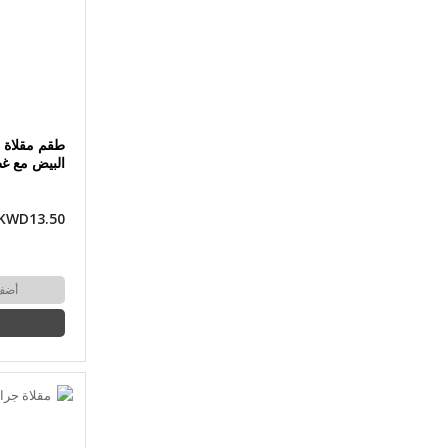
طقم مقلاة 
البيض مع غطا
KWD13.50
أضف