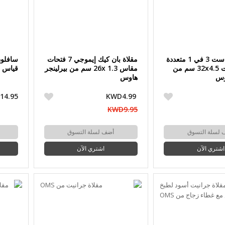
مقلاة دي كاست 3 في 1 متعددة
مقلاة بان كيك إيموجي 7 فتحات
الاستخدامات 32x4.5 سم من
مقاس 26x 1.3 سم من بيرلينجر
قياس 22+20+18 سم
وس
هاوس
14.95
KWD4.99
KWD9.95
 لسلة التسوق
أضف لسلة التسوق
اشتري الآن
اشتري الآن