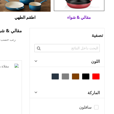
مقالي & شواء
اطقم الطهي
مقالي & شو
تصفية
تحديد
رتب حسب
الاتجاه
التنازلي
اللون
الماركة
سافلون