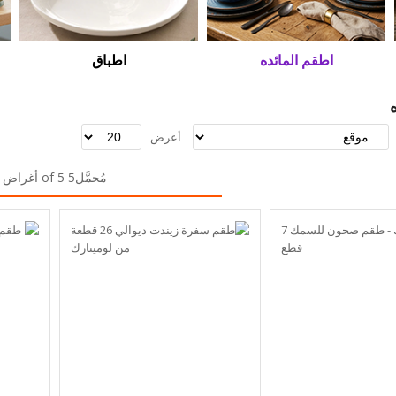
اطقم المائده
اطباق
أعرض
مُحمَّل5 of 5 أغراض