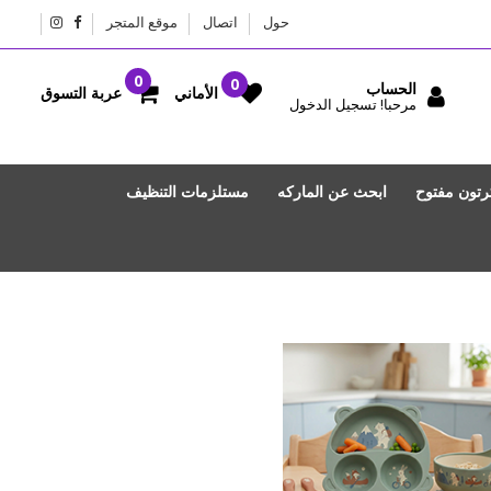
حول
اتصال
موقع المتجر
الحساب
عربة التسوق
الأماني
مرحبا! تسجيل الدخول
رتون مفتوح
ابحث عن الماركه
مستلزمات التنظيف