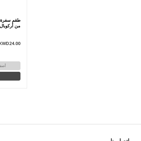
من أركوبال
KWD24.00
أضف
اتصل بنا