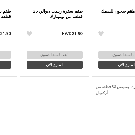
 طقم صحون للسمك
طقم سفرة زيندت ديوالي 26
قطعة من لومينارك
قطعة م
21.90
KWD21.90
 لسلة التسوق
أضف لسلة التسوق
اشتري الآن
اشتري الآن