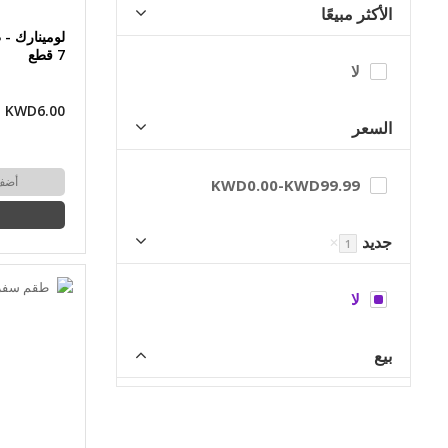
الأكثر مبيعًا
لومينارك -
7 قطع
لا
KWD6.00
السعر
أضف
KWD0.00
-
KWD99.99
جديد
✕
1
لا
بيع