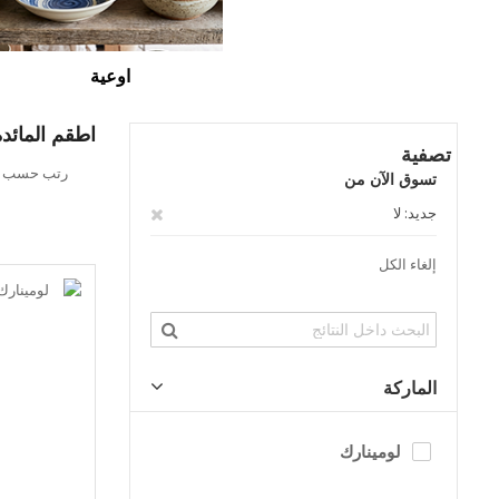
اوعية
اطقم المائده
تصفية
تحديد
رتب حسب
تسوق الآن من
الاتجاه
التنازلي
حذف
جديد
لا
هذا
إلغاء الكل
العنصر
الماركة
لومينارك