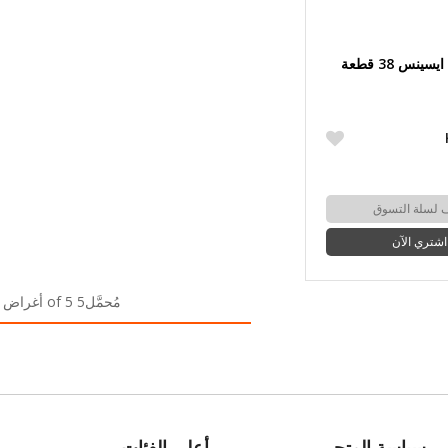
طقم سفرة ايسينس 38 قطعة
 لسلة التسوق
اشتري الآن
مُحمَّل5 of 5 أغراض
سياسة المتجر
أعلى الفئات