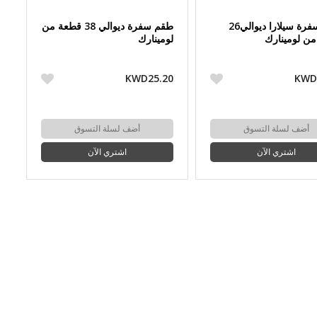
طقم سفرة سيلارا ديوالي26
طقم سفرة ديوالي 38 قطعة من
ن لومينارك
لومينارك
KWD25.20
KWD
أضف لسلة التسوق
أضف لسلة التسوق
اشتري الآن
اشتري الآن