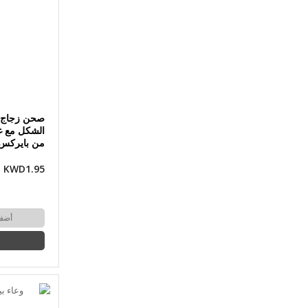
صحن زجاج 
الشكل مع غ
من بايركس
KWD1.95
أضف