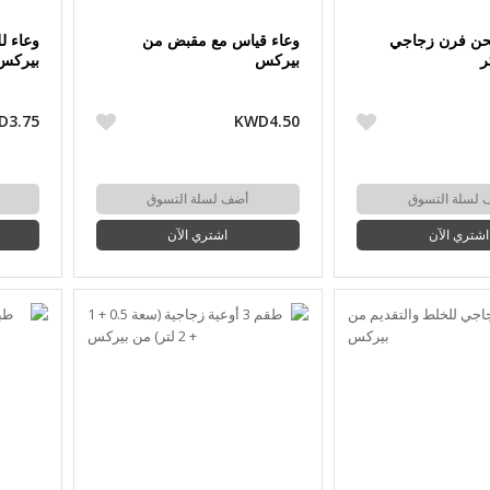
حن فرن زجاجي
وعاء قياس مع مقبض من
بيركس
بيركس
D3.75
KWD4.50
 لسلة التسوق
أضف لسلة التسوق
اشتري الآن
اشتري الآن