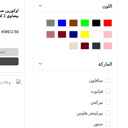
اللون
اوكوزين ص
بيضاوي 2 لتر
KWD2.50
أضف
الماركة
سافلون
فيابوت
بيركس
بيرلينجر هاوس
ستور