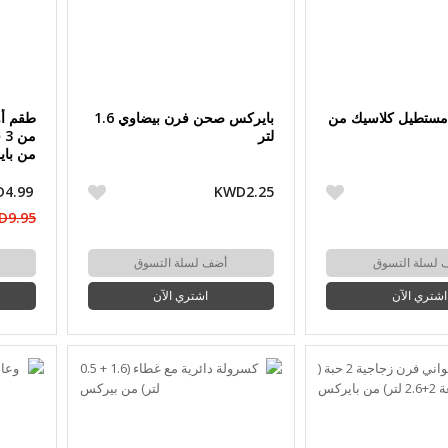
ستطيل كلاسيك من
بايركس صحن فرن بيضاوي 1.6
طقم أو
لتر
من با
4.99
KWD2.25
D9.95
 لسلة التسوق
أضف لسلة التسوق
اشتري الآن
اشتري الآن