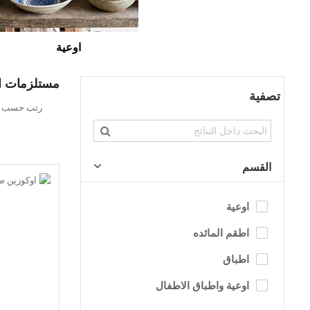
اوعية
مستلزمات ال
تصفية
تحديد
رتب حسب
الاتجاه
التنازلي
القسم
اوعية
اطقم المائده
اطباق
اوعية واطباق الاطفال