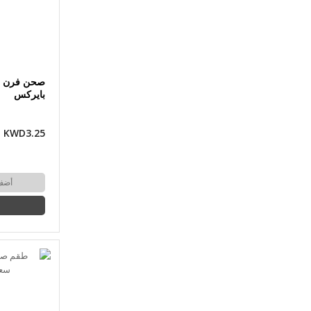
صحن فرن م
بايركس
KWD3.25
أضف