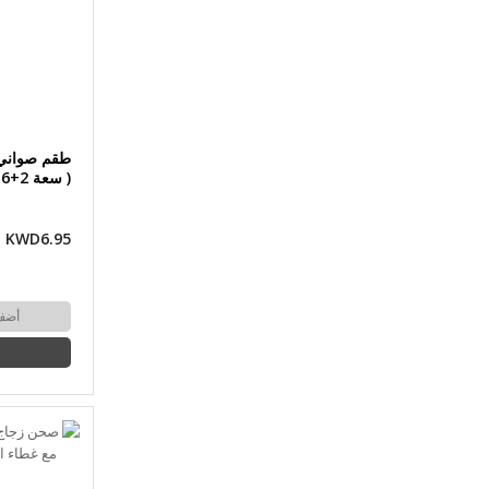
( سعة 2+2.6 لتر) من بايركس
KWD6.95
أضف