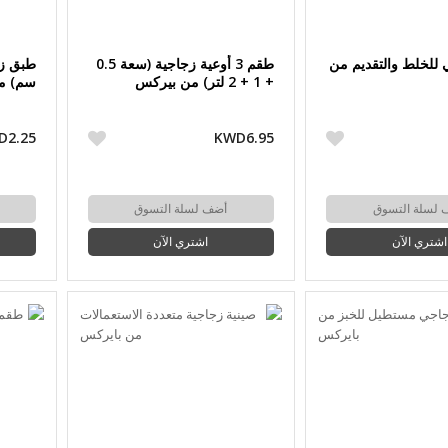
 للخلط والتقديم من
طقم 3 أوعية زجاجية (سعة 0.5
+ 1 + 2 لتر) من بيركس
سم) م
D2.25
KWD6.95
 لسلة التسوق
أضف لسلة التسوق
اشتري الآن
اشتري الآن