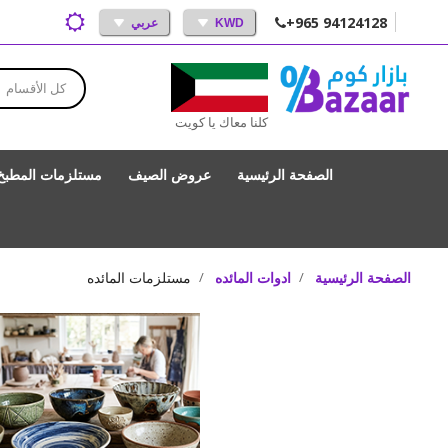
+965 94124128
KWD
عربي
كل الأقسام
كلنا معاك يا كويت
الصفحة الرئيسية
عروض الصيف
مستلزمات المطبخ
الصفحة الرئيسية
ادوات المائده
مستلزمات المائده