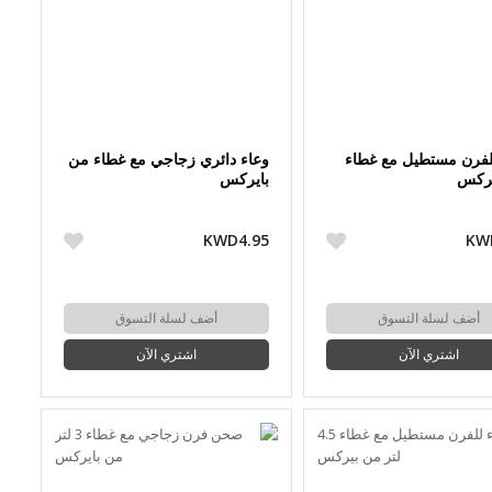
لفرن مستطيل مع غطاء
وعاء دائري زجاجي مع غطاء من
يركس
بايركس
KWD4.95
KW
أضف لسلة التسوق
أضف لسلة التسوق
اشتري الآن
اشتري الآن