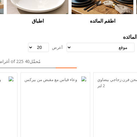
اطقم المائده
اطباق
مائده
أعرض
مُحمَّل40 of 225 أغراض