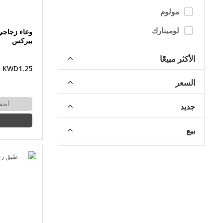
مولوم
لومينارك
وعاء زجاجي
بيركس
الأكثر مبيعًا
KWD1.25
السعر
أضف
جديد
بيع