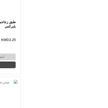
طبق زجاجي
بايركس
KWD2.25
أضف