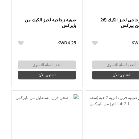
طبق زجاجي لخبز الكيك (26
صينية زجاجية لخبز الكيك من
ن بيركس
بايركس
KWD4.25
KW
أضف لسلة التسوق
أضف لسلة التسوق
اشتري الآن
اشتري الآن