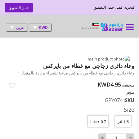
لتجربة افضل حمل التطبيق
حمل التطبيق
KWD
عربي
كلنا معاك يا كويت
انتقل
إلى
تخطي
وعاء دائري زجاجي مع غطاء من بايركس
إلى
النهاية
وعاء دائري زجاجي مع غطاء من بايركس متاحة للشراء بزيادة بالمقدار 1
بداية
معرض
الصور
معرض
KWD4.95
منخفضة
الصور
متوفر
GPY074
SKU
Size
1.6 لتر
0.7 Liter