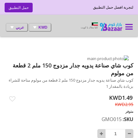
لتجربة افضل حمل التطبيق
حمل التطبيق
KWD
عربي
كلنا معاك يا كويت
انتقل
إلى
تخطي
كوب شاي صناعة يدويه جدار مزدوج 150 ملم 2 قطعة
إلى
النهاية
من مولوم
بداية
معرض
كوب شاي صناعة يدويه جدار مزدوج 150 ملم 2 قطعة من مولوم متاحة للشراء
الصور
معرض
بزيادة بالمقدار 1
الصور
KWD1.49
KWD2.95
متوفر
GMO015
SKU