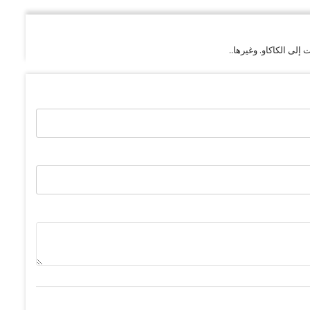
لى الكاكاو. وغيرها..