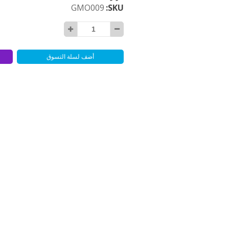
GMO009
SKU
أضف لسلة التسوق