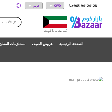
+965 94124128
KWD
عربي
كل الأقسام
كلنا معاك يا كويت
الصفحة الرئيسية
عروض الصيف
مستلزمات المطبخ
انتقل
إلى
تخطي
إلى
النهاية
بداية
معرض
الصور
معرض
الصور