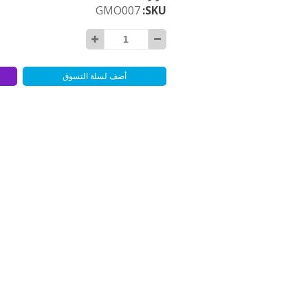
GMO007
SKU
أضف لسلة التسوق