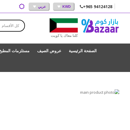
+965 94124128
KWD
عربي
كل الأقسام
كلنا معاك يا كويت
الصفحة الرئيسية
عروض الصيف
مستلزمات المطبخ
انتقل
إلى
تخطي
إلى
النهاية
بداية
معرض
الصور
معرض
الصور