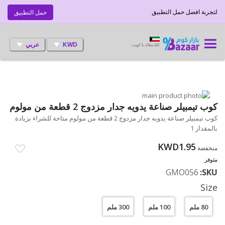
لتجربة افضل حمل التطبيق
حمل التطبيق
KWD
عربي
كلنا معاك يا كويت
انتقل
إلى
تخطي
كوب تيمبيلر صناعة يدويه جدار مزدوج 2 قطعة من مولوم
إلى
النهاية
كوب تيمبيلر صناعة يدويه جدار مزدوج 2 قطعة من مولوم متاحة للشراء بزيادة
بداية
معرض
بالمقدار 1
الصور
معرض
الصور
KWD1.95
منخفضة
متوفر
GMO056
SKU
Size
80 ملم
100 ملم
300 ملم