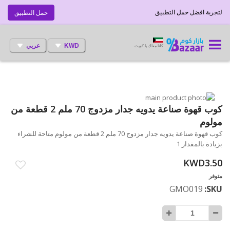
لتجربة افضل حمل التطبيق
حمل التطبيق
KWD
عربي
كلنا معاك يا كويت
انتقل
إلى
تخطي
كوب قهوة صناعة يدويه جدار مزدوج 70 ملم 2 قطعة من
إلى
النهاية
مولوم
بداية
معرض
كوب قهوة صناعة يدويه جدار مزدوج 70 ملم 2 قطعة من مولوم متاحة للشراء
الصور
معرض
بزيادة بالمقدار 1
الصور
KWD3.50
متوفر
GMO019
SKU