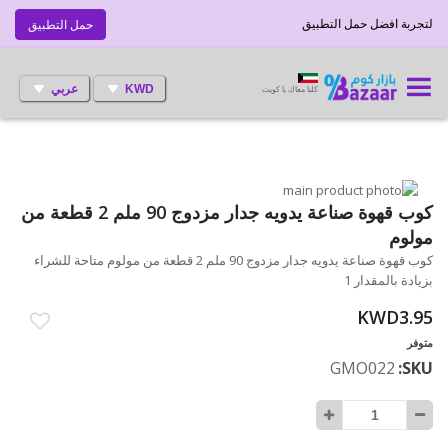
لتجربة افضل حمل التطبيق
حمل التطبيق
KWD
عربي
كلنا معاك يا كويت
انتقل
إلى
تخطي
كوب قهوة صناعة يدويه جدار مزدوج 90 ملم 2 قطعة من
إلى
النهاية
مولوم
بداية
معرض
كوب قهوة صناعة يدويه جدار مزدوج 90 ملم 2 قطعة من مولوم متاحة للشراء
الصور
معرض
بزيادة بالمقدار 1
الصور
KWD3.95
متوفر
GMO022
SKU