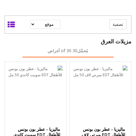
تصفية
مزيلات العرق
مُحمَّل30 of 30 أغراض
ماليزيا - عطر بون بونس
ماليزيا - عطر بون بونس
للأطفال EDT ميرتي لاف
للأطفال EDT سويت كاندي