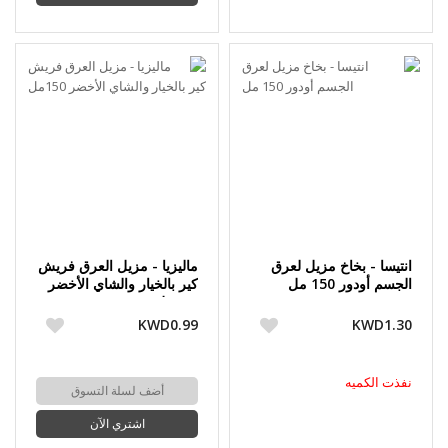
انتيسا - بخاخ مزيل لعرق
ماليزيا - مزيل العرق فريش
الجسم أودور 150 مل
كير بالخيار والشاي الأخضر
150مل
KWD0.99
KWD1.30
نفذت الكميه
أضف لسلة التسوق
اشتري الآن