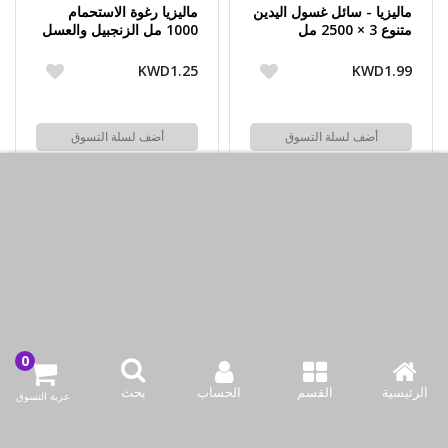
ماليزيا - سائل غسول اليدين
ماليزيا رغوة الاستحمام
متنوع 3 × 2500 مل
1000 مل الزنجبيل والعسل
KWD1.25
KWD1.99
أضف لسلة التسوق
أضف لسلة التسوق
اشتري الآن
اشتري الآن
مُحمَّل16 of 16 أغراض
اتصل بنا
شركة بازاركوم للتجهيزات الغدائية
الرئيسية
القسم
الحساب
بحث
عربة التسوق
الكويت / الفروانية المحافظة / صناعة العارضية قطعة 2 / مبنى 93