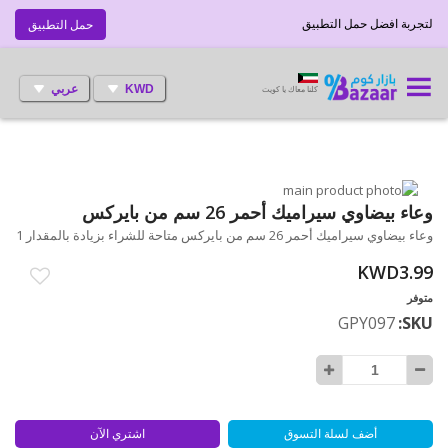
لتجربة افضل حمل التطبيق
حمل التطبيق
KWD
عربي
كلنا معاك يا كويت
انتقل
إلى
تخطي
وعاء بيضاوي سيراميك أحمر 26 سم من بايركس
إلى
النهاية
وعاء بيضاوي سيراميك أحمر 26 سم من بايركس متاحة للشراء بزيادة بالمقدار 1
بداية
معرض
الصور
معرض
KWD3.99
الصور
متوفر
GPY097
SKU
أضف لسلة التسوق
اشتري الآن