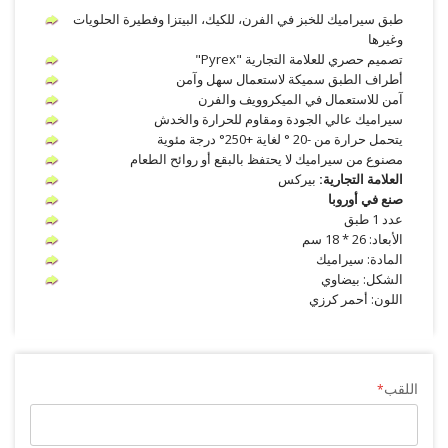
طبق سيراميك للخبز في الفرن، للكيك، البيتزا وفطيرة الحلويات
وغيرها
تصميم حصري للعلامة التجارية "Pyrex"
أطراف الطبق سميكة لاستعمال سهل وآمن
آمن للاستعمال في الميكروويف والفرن
سيراميك عالي الجودة ومقاوم للحرارة والخدش
يتحمل حرارة من -20 ° لغاية +250° درجة مئوية
مصنوع من سيراميك لا يحتفظ بالبقع أو روائح الطعام
العلامة التجارية:
بيركس
صنع في أوروبا
عدد 1 طبق
الأبعاد: 26 * 18 سم
المادة: سيراميك
الشكل: بيضاوي
اللون: أحمر كرزي
اللقب