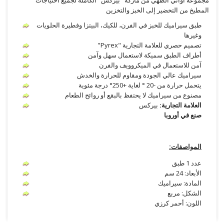
المطبخ من التخضير إلى الخبز والتخزين
طبق سيراميك للخبز في الفرن، للكيك، البيتزا وفطيرة الحلويات
وغيرها
تصميم حصري للعلامة التجارية "Pyrex"
أطراف الطبق سميكة لاستعمال سهل وآمن
آمن للاستعمال في الميكروويف والفرن
سيراميك عالي الجودة ومقاوم للحرارة والخدش
يتحمل حرارة من -20 ° لغاية +250° درجة مئوية
مصنوع من سيراميك لا يحتفظ بالبقع أو روائح الطعام
العلامة التجارية:
بيركس
صنع في
أوروبا
المواصفات:
عدد 1 طبق
الأبعاد: 24 سم
المادة: سيراميك
الشكل: مربع
اللون: أحمر كرزي