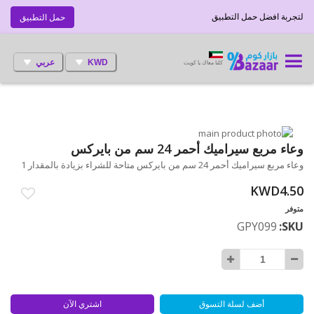
لتجربة افضل حمل التطبيق
حمل التطبيق
KWD
عربي
كلنا معاك يا كويت
انتقل
إلى
تخطي
وعاء مربع سيراميك أحمر 24 سم من بايركس
إلى
النهاية
وعاء مربع سيراميك أحمر 24 سم من بايركس متاحة للشراء بزيادة بالمقدار 1
بداية
معرض
الصور
معرض
KWD4.50
الصور
متوفر
GPY099
SKU
أضف لسلة التسوق
اشتري الآن