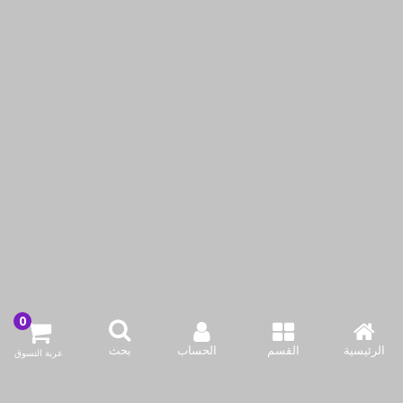
مج سيراميك ديدبول سعة
مولوم - أبريق مشروبات
14 أونصة مع علبة هدية
مصنوع يدوياً من زجاج
البوروسيليكات 1400 مل
KWD2.50
KWD1.50
KWD5.95
KWD2.90
أضف لسلة التسوق
أضف لسلة التسوق
اشتري الآن
اشتري الآن
-58%حسم
-50%حسم
الرئيسية
القسم
الحساب
بحث
عربة التسوق