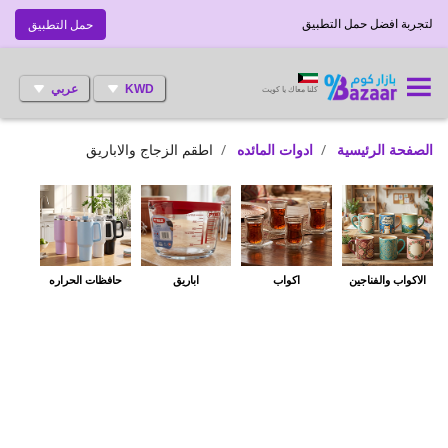
لتجربة افضل حمل التطبيق
حمل التطبيق
KWD
عربي
كلنا معاك يا كويت
الصفحة الرئيسية
ادوات المائده
اطقم الزجاج والاباريق
الاكواب والفناجين
اكواب
اباريق
حافظات الحراره