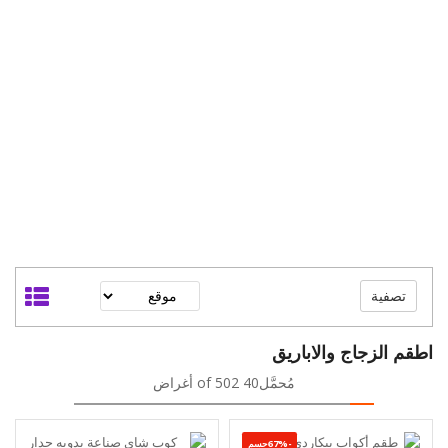
تصفية
اطقم الزجاج والاباريق
مُحمَّل40 of 502 أغراض
-67%حسم