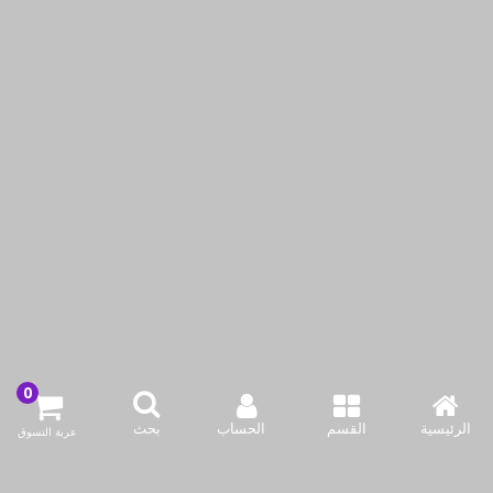
كوركماز - طقم فنجان قهوة
كوركماز - طقم فنجان قهوة
مع طبق 4 قطع
ليديا مع طبق 4 قطع
KWD3.95
KWD3.95
أضف لسلة التسوق
أضف لسلة التسوق
اشتري الآن
اشتري الآن
الرئيسية
القسم
الحساب
بحث
عربة التسوق