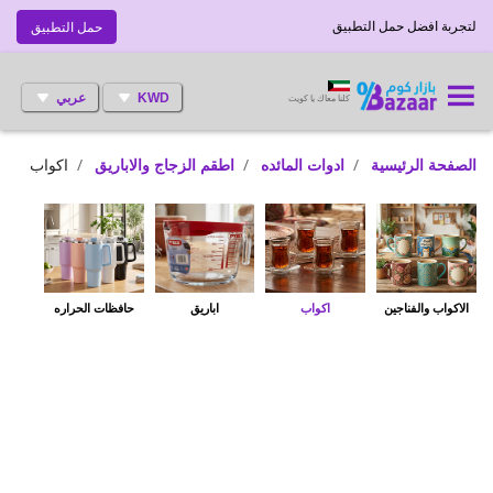
لتجربة افضل حمل التطبيق
حمل التطبيق
KWD
عربي
كلنا معاك يا كويت
الصفحة الرئيسية
ادوات المائده
اطقم الزجاج والاباريق
اكواب
الاكواب والفناجين
اكواب
اباريق
حافظات الحراره