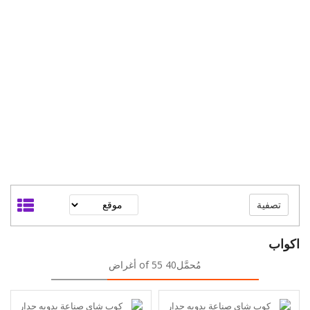
تصفية
اكواب
مُحمَّل40 of 55 أغراض