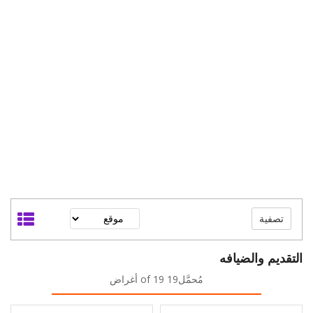
تصفية
التقديم والضيافه
مُحمَّل19 of 19 أغراض