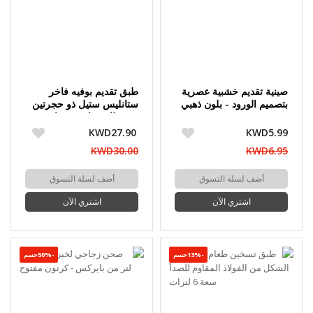
صينية تقديم خشبية عصرية
طبق تقديم بوفيه فاخر
بتصميم الورود - بلون ذهبي
ستانليس ستيل ذو حجرتين
مع غطاء زجاجي شفاف
KWD27.90
KWD5.99
KWD30.00
KWD6.95
أضف لسلة التسوق
أضف لسلة التسوق
اشتري الآن
اشتري الآن
-13%حسم
-50%حسم