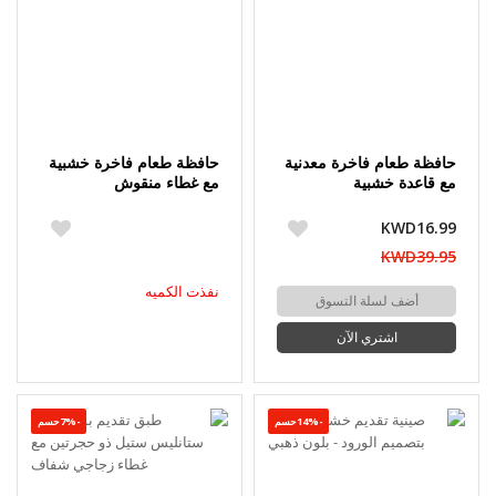
حافظة طعام فاخرة معدنية
حافظة طعام فاخرة خشبية
مع قاعدة خشبية
مع غطاء منقوش
KWD16.99
KWD39.95
نفذت الكميه
أضف لسلة التسوق
اشتري الآن
-14%حسم
-7%حسم