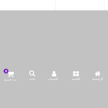
صينية خبز بوهارا بحافة
ذهبية 50 سم من الستانلس
ستيل 18/10 (304)
KWD17.95
أضف لسلة التسوق
اشتري الآن
مُحمَّل19 of 19 أغراض
الرئيسية
القسم
الحساب
بحث
عربة التسوق
اتصل بنا
شركة بازاركوم للتجهيزات الغدائية