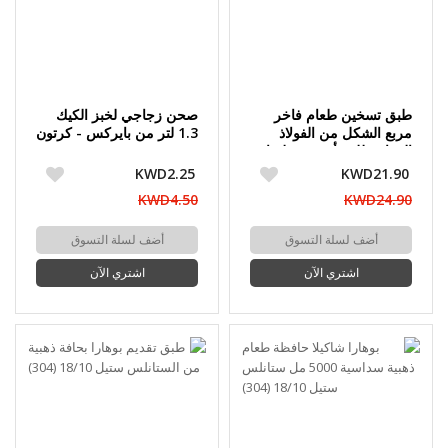
طبق تسخين طعام فاخر
صحن زجاجي لخبز الكيك
مربع الشكل من الفولاذ
1.3 لتر من بايركس - كرتون
المقاوم للصدأ سعة 6 لترات
مفتوح
KWD2.25
KWD21.90
KWD4.50
KWD24.90
أضف لسلة التسوق
أضف لسلة التسوق
اشتري الآن
اشتري الآن