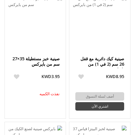
صينية كيك دائرية مع قفل
صينية خبز مستطيلة 35×27
26 سم (2 في 1) من
سم من بايركس
بايركس
KWD3.95
KWD8.95
نفذت الكميه
أضف لسلة التسوق
اشتري الآن