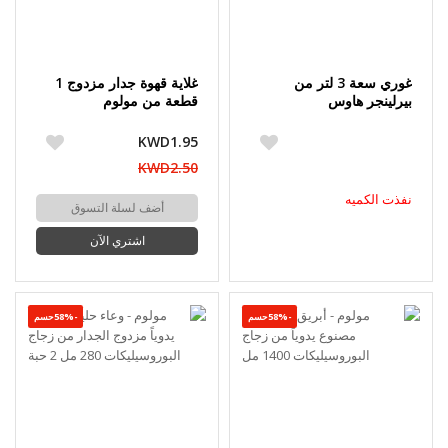
غوري سعة 3 لتر من
غلاية قهوة جدار مزدوج 1
بيرلينجر هاوس
قطعة من مولوم
KWD1.95
KWD2.50
نفذت الكميه
أضف لسلة التسوق
اشتري الآن
-58%حسم
-58%حسم