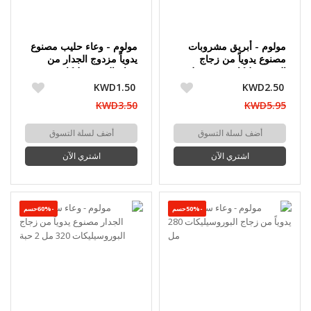
مولوم - أبريق مشروبات
مولوم - وعاء حليب مصنوع
مصنوع يدوياً من زجاج
يدوياً مزدوج الجدار من
البوروسيليكات 1400 مل
زجاج البوروسيليكات 280
مل 2 حبة
KWD1.50
KWD2.50
KWD3.50
KWD5.95
أضف لسلة التسوق
أضف لسلة التسوق
اشتري الآن
اشتري الآن
-50%حسم
-60%حسم