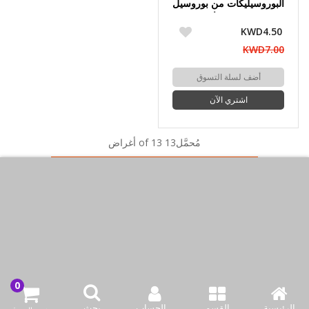
البوروسيليكات من بوروسيل
فيجن مزود بمصفاة مدمجة
KWD4.50
KWD7.00
أضف لسلة التسوق
اشتري الآن
مُحمَّل13 of 13 أغراض
اتصل بنا
شركة بازاركوم للتجهيزات الغدائية
الكويت / الفروانية المحافظة / صناعة العارضية قطعة 2 / مبنى 93
info@bazaar.com.kw
الرئيسية
القسم
الحساب
بحث