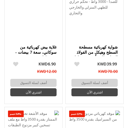
شواية كهربائية مسطحة
غلاية بيض كهربائية من
السطح وهيكل من الفولاذ
سوكاني، سعة 7 بيضات -
المقاوم للصدأ - 3000 واط
360 واط
- تحكم حراري للطهي
KWD6.90
KWD39.99
المنزلي والخارجي والتجاري
KWD12.00
KWD70.00
أضف لسلة التسوق
أضف لسلة التسوق
اشتري الآن
اشتري الآن
-22%حسم
-34%حسم