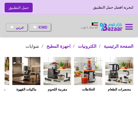
لتجربة افضل حمل التطبيق
حمل التطبيق
KWD
عربي
كلنا معاك يا كويت
الصفحة الرئيسية
الكترونيات
اجهزة المطبخ
شوايات
محضرات الطعام
الخلاطات
مفرمة اللحوم
ماكينات القهوة
مطاح