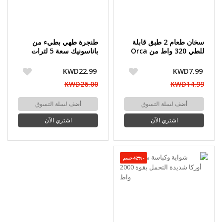
سخان طعام 2 طبق قابلة
طنجرة طهي بطيء من
للطي 320 واط من Orca
باناسونيك سعة 5 لترات
KWD22.99
KWD7.99
KWD26.00
KWD14.99
أضف لسلة التسوق
أضف لسلة التسوق
اشتري الآن
اشتري الآن
-42%حسم