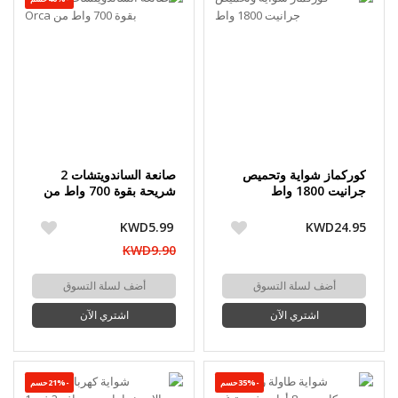
كوركماز شواية وتحميص
صانعة الساندويتشات 2
جرانيت 1800 واط
شريحة بقوة 700 واط من
Orca
KWD5.99
KWD24.95
KWD9.90
أضف لسلة التسوق
أضف لسلة التسوق
اشتري الآن
اشتري الآن
-35%حسم
-21%حسم