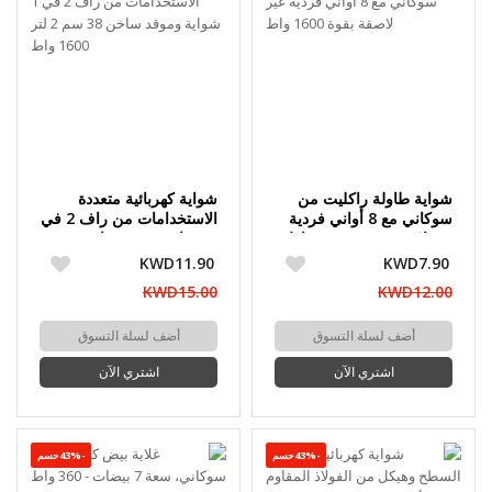
شواية طاولة راكليت من
شواية كهربائية متعددة
سوكاني مع 8 أواني فردية
الاستخدامات من راف 2 في
غير لاصقة بقوة 1600 واط
1 شواية وموقد ساخن 38
سم 2 لتر 1600 واط
KWD11.90
KWD7.90
KWD15.00
KWD12.00
أضف لسلة التسوق
أضف لسلة التسوق
اشتري الآن
اشتري الآن
-43%حسم
-43%حسم