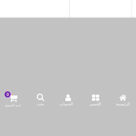
شواية وكباسة سندوتشات
أوركا شديدة التحمل بقوة
2000 واط
KWD6.99
KWD11.99
أضف لسلة التسوق
اشتري الآن
مُحمَّل19 of 19 أغراض
الرئيسية
القسم
الحساب
بحث
عربة التسوق
اتصل بنا
شركة بازاركوم للتجهيزات الغدائية