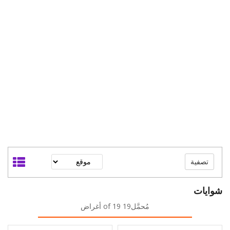
تصفية
شوايات
مُحمَّل19 of 19 أغراض