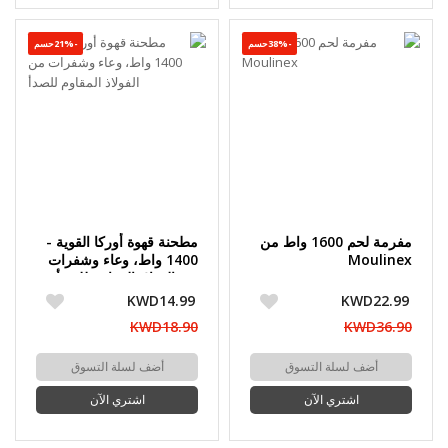
-38%حسم
-21%حسم
مفرمة لحم 1600 واط من
مطحنة قهوة أوركا القوية -
Moulinex
1400 واط، وعاء وشفرات
من الفولاذ المقاوم للصدأ
KWD14.99
KWD22.99
KWD18.90
KWD36.90
أضف لسلة التسوق
أضف لسلة التسوق
اشتري الآن
اشتري الآن