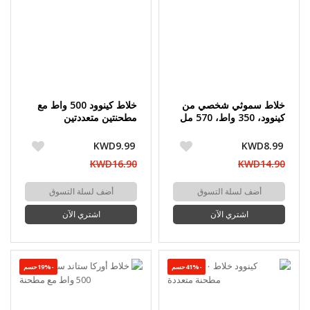
خلاط سموثي شخصي من
خلاط كينوود 500 واط مع
كينوود، 350 واط، 570 مل
مطحنتين متعددتين
KWD9.99
KWD8.99
KWD16.90
KWD14.90
أضف لسلة التسوق
أضف لسلة التسوق
اشتري الآن
اشتري الآن
-41%حسم
-19%حسم