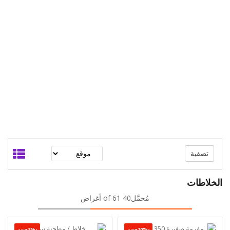
تصفية
الخلاطات
مُحمَّل40 of 61 أغراض
-20%حسم
-3%حسم