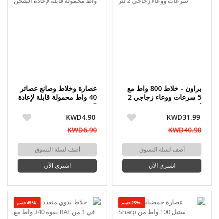
براون - خلاط 800 واط مع
عصارة وخلاط وصانع عصائر
5 سرعات ووعاء زجاجي 2
40 واط محمولة قابلة لإعادة
لتر
الشحن
KWD4.90
KWD31.99
KWD6.90
KWD40.90
أضف لسلة التسوق
أضف لسلة التسوق
اشتري الآن
اشتري الآن
-25%حسم
-45%حسم