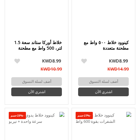
كينوود خلاط ٥٠٠ واط مع
خلاط أوركا ستاند سعة 1.5
مطحنة متعددة
لتر، 500 واط مع مطحنة
KWD8.99
KWD8.99
KWD10.99
KWD14.99
أضف لسلة التسوق
أضف لسلة التسوق
اشتري الآن
اشتري الآن
-27%حسم
-23%حسم