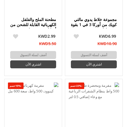
مجموعة خلاط يدوي مالتي
مطحنة الملح والفلفل
كويك من أوركا 3 في 1 بقوة
الكهربائية القابلة للشحن من
400 واط
أوركا سعة 70 مل
KWD2.99
KWD6.99
KWD5.50
KWD10.90
أضف لسلة التسوق
أضف لسلة التسوق
اشتري الآن
اشتري الآن
-22%حسم
-15%حسم