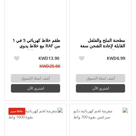
مطحنة الملح والفلفل
طقم خلاط كهربائي 5 في 1
القابلة لإعادة الشحن سعة
من RAF مع خلاط يدوي
110 مل من Orca
محمول - 500 واط
KWD13.90
KWD6.99
KWD25.00
أضف لسلة التسوق
أضف لسلة التسوق
اشتري الآن
اشتري الآن
-25%حسم