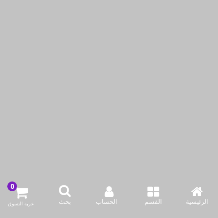
ميديا خلاط يدوي ​​400 واط
خلاط يدوي مولينكس إيزي
شيف بقوة 450 واط
KWD8.99
KWD6.99
KWD13.00
KWD10.90
أضف لسلة التسوق
أضف لسلة التسوق
اشتري الآن
اشتري الآن
-19%حسم
-20%حسم
الرئيسية
القسم
الحساب
بحث
عربة التسوق