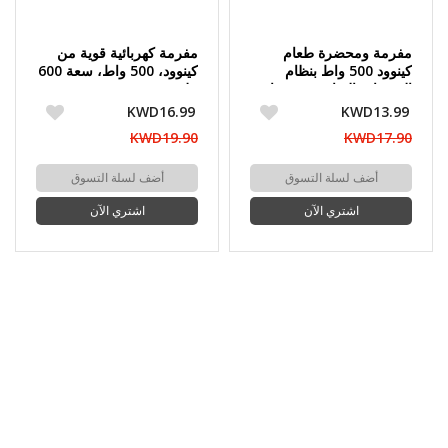
مفرمة ومحضرة طعام
مفرمة كهربائية قوية من
كينوود 500 واط بنظام
كينوود، 500 واط، سعة 600
الشفرات الرباعية مع وعاء
مل
إضافي 0.5 لتر
KWD16.99
KWD13.99
KWD19.90
KWD17.90
أضف لسلة التسوق
أضف لسلة التسوق
اشتري الآن
اشتري الآن