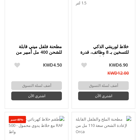
خلاط لورينتي الذكي
مطحنة فلفل ميني قابلة
للتسخين بـ 8 وظائف، قدرة
للشحن 400 مل أمبير من
تسخين 800 واط وقدرة
Orca
خلط 400 واط - سعة 1.5
KWD4.50
KWD6.90
لتر
KWD12.00
أضف لسلة التسوق
أضف لسلة التسوق
اشتري الآن
اشتري الآن
-45%حسم