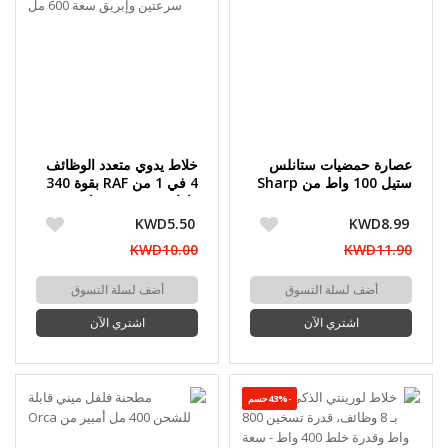
عصارة حمضيات ستانلس
خلاط يدوي متعدد الوظائف
ستيل 100 واط من Sharp
4 في 1 من RAF بقوة 340
واط مع سرعتين وإبريق
سعة 600 مل
KWD5.50
KWD8.99
KWD10.00
KWD11.90
أضف لسلة التسوق
أضف لسلة التسوق
اشتري الآن
اشتري الآن
-43%حسم