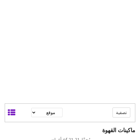
تصفية
ماكينات القهوة
مُحمَّل21 of 21 أغراض