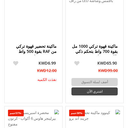
ماكينة قهوة تركي 1000 مل
ماكينة تحضير قهوة تركي
بقوة 700 واط بتحكم ذكي
من RAF بقوة 500 واط
باللمس وشاشة LED من
وسعة 280 مل
راف
KWD6.99
KWD65.90
KWD12.00
KWD99.00
نفذت الكميه
أضف لسلة التسوق
اشتري الآن
-30%حسم
-51%حسم