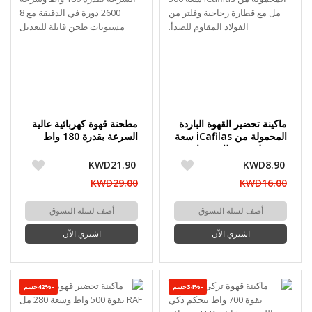
ماكينة تحضير القهوة الباردة
مطحنة قهوة كهربائية عالية
المحمولة من iCafilas سعة
السرعة بقدرة 180 واط
300 مل مع قطارة زجاجية
وسرعة 2600 دورة في
وفلتر من الفولاذ المقاوم
الدقيقة مع 8 مستويات
KWD21.90
KWD8.90
للصدأ.
طحن قابلة للتعديل
KWD29.00
KWD16.00
أضف لسلة التسوق
أضف لسلة التسوق
اشتري الآن
اشتري الآن
-34%حسم
-42%حسم