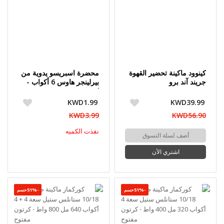
كينوود ماكينة تحضير القهوة
محضرة اسبريسو يدوية من
جريند آند برو
بيرلينجر هاوس 6 أكواب -
كرتون مفتوح
KWD1.99
KWD39.99
KWD3.99
KWD56.90
نفذت الكميه
أضف لسلة التسوق
اشتري الآن
-51%حسم
-51%حسم