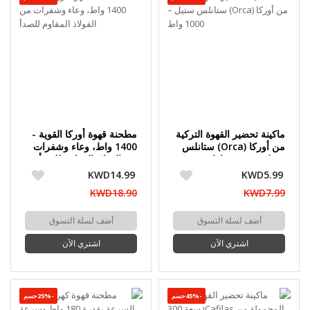
ماكينة تحضير القهوة التركية
مطحنة قهوة أوركا القوية -
من أوركا (Orca) ستانلس
1400 واط، وعاء وشفرات
ستيل – 1000 واط
من الفولاذ المقاوم للصدأ
KWD14.99
KWD5.99
KWD18.90
KWD7.99
أضف لسلة التسوق
أضف لسلة التسوق
اشتري الآن
اشتري الآن
-45%حسم
-25%حسم