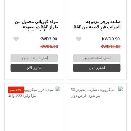
صانعة برجر مزدوجة
موقد كهربائي محمول من
الجوانب غير لاصقة من RAF
طراز RAF ذو صفيحة
بقوة 600 واط
تسخين أحادية الملف –
1000 واط
KWD3.90
KWD9.90
KWD6.00
KWD15.00
أضف لسلة التسوق
أضف لسلة التسوق
اشتري الآن
اشتري الآن
-27%حسم