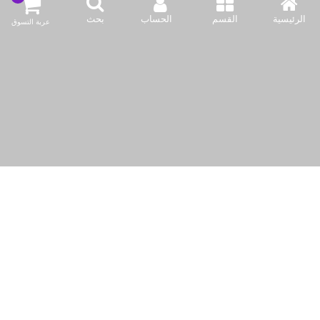
info@bazaar.com.kw
الرئيسية
القسم
الحساب
بحث
عربة التسوق
96594124128+
سياسة المتجر
نحن نستخدم ملفات تعريف الارتباط لجعل تجربتك أفضل.
اقرأ أكثر
أعلى الفئات
السماح للكوكيز
نحن نتواصل
وسائل الإعلام الاجتماعية لدينا
حقوق النشر © 2019-حتى الآن Bazaar Kuwait, Inc. جميع الحقوق محفوظة.