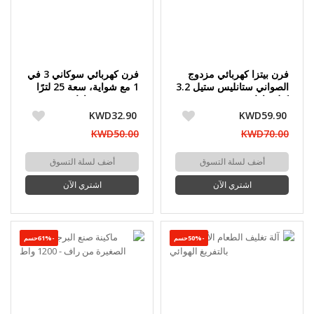
فرن بيتزا كهربائي مزدوج
فرن كهربائي سوكاني 3 في
الصواني ستانليس ستيل 3.2
1 مع شواية، سعة 25 لترًا
كيلو واط - 50 × 48.5 × 35
وقوة 3000 واط
سم
KWD32.90
KWD59.90
KWD50.00
KWD70.00
أضف لسلة التسوق
أضف لسلة التسوق
اشتري الآن
اشتري الآن
-50%حسم
-61%حسم