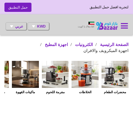
لتجربة افضل حمل التطبيق
حمل التطبيق
KWD
عربي
كلنا معاك يا كويت
الصفحة الرئيسية
الكترونيات
اجهزة المطبخ
اجهزة الميكرويف والافران
محضرات الطعام
الخلاطات
مفرمة اللحوم
ماكينات القهوة
مطاح