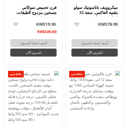
ميكروويف باناسونيك سولو
فرن تحميص سوكاني
بتقنية العاكس، سعة 32
بتسخين مزدوج الطبقات،
لترًا، 1000 واط
سعة 20 لترًا وقوة 1800
واط
KWD19.90
KWD76.90
KWD26.00
أضف لسلة التسوق
أضف لسلة التسوق
اشتري الآن
اشتري الآن
-45%حسم
-47%حسم