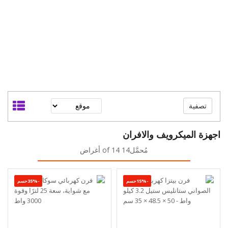
تصفية
اجهزة الميكرويف والافران
مُحمَّل14 of 14 أغراض
-15%حسم
-35%حسم