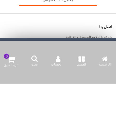
اتصل بنا
شركة بازاركوم للتجهيزات الغدائية
نحن نستخدم ملفات تعريف الارتباط لجعل تجربتك أفضل.
اقرأ أكثر
الكويت / الفروانية المحافظة / صناعة العارضية قطعة 2 / مبنى 93
السماح للكوكيز
info@bazaar.com.kw
الرئيسية
القسم
الحساب
بحث
عربة التسوق
96594124128+
سياسة المتجر
أعلى الفئات
نحن نتواصل
وسائل الإعلام الاجتماعية لدينا