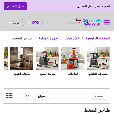
لتجربة افضل حمل التطبيق
حمل التطبيق
KWD
عربي
كلنا معاك يا كويت
الصفحة الرئيسية
الكترونيات
اجهزة المطبخ
طناجر الضغط
محضرات الطعام
الخلاطات
مفرمة اللحوم
ماكينات القهوة
مطاح
تصفية
طناجر الضغط