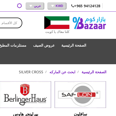
+965 94124128
KWD
عربي
كل الأقسام
كلنا معاك يا كويت
الصفحة الرئيسية
عروض الصيف
مستلزمات المطبخ
الصفحة الرئيسية
ابحث عن الماركه
SILVER CROSS
سافلون
بيرلينجر هاوس