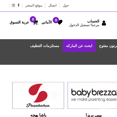
حول
اتصال
موقع المتجر
الحساب
عربة التسوق
الأماني
مرحبا! تسجيل الدخول
رتون مفتوح
ابحث عن الماركه
مستلزمات التنظيف
بيبي بريزا
باشا بهجه