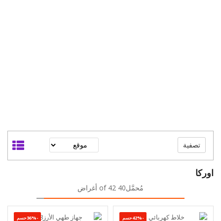
تصفية
اوركا
مُحمَّل40 of 42 أغراض
-42%حسم
-36%حسم