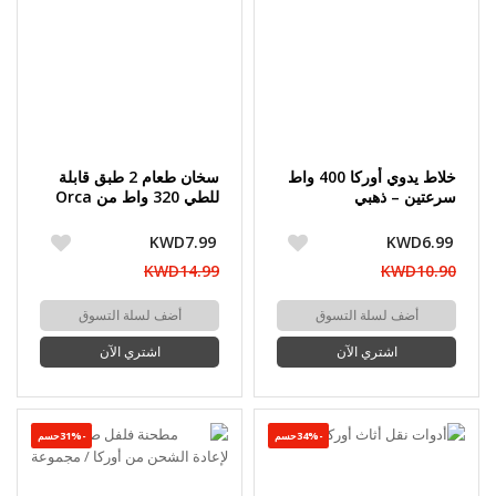
خلاط يدوي أوركا 400 واط
سخان طعام 2 طبق قابلة
سرعتين – ذهبي
للطي 320 واط من Orca
KWD7.99
KWD6.99
KWD14.99
KWD10.90
أضف لسلة التسوق
أضف لسلة التسوق
اشتري الآن
اشتري الآن
-34%حسم
-31%حسم