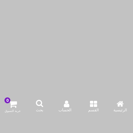
مروحة تهوية أوركا 6 بوصة
مروحة تهوية أوركا 6 بوصة
25 واط
25 واط
KWD8.99
KWD6.99
KWD11.90
KWD9.90
أضف لسلة التسوق
أضف لسلة التسوق
اشتري الآن
اشتري الآن
-26%حسم
-23%حسم
الرئيسية
القسم
الحساب
بحث
عربة التسوق