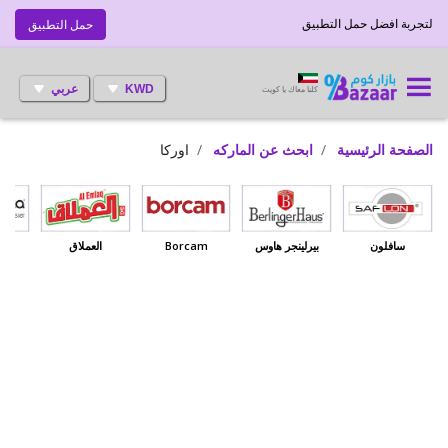
لتجربة افضل حمل التطبيق
حمل التطبيق
KWD
عربي
كلنا معاك يا كويت
الصفحة الرئيسية
ابحث عن الماركه
اوركا
سافلون
بيرلينجر هاوس
Borcam
العملاق
بي