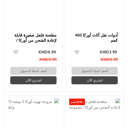
أدوات نقل أثاث أوركا 400
مطحنة فلفل صغيرة قابلة
كجم
لإعادة الشحن من أوركا /
مجموعة
KWD6.99
KWD3.99
KWD9.99
KWD5.99
أضف لسلة التسوق
أضف لسلة التسوق
اشتري الآن
اشتري الآن
-31%حسم