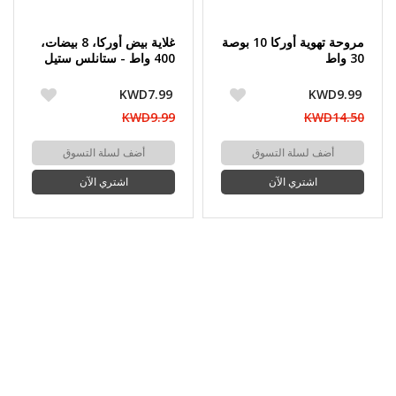
مروحة تهوية أوركا 10 بوصة
غلاية بيض أوركا، 8 بيضات،
30 واط
400 واط - ستانلس ستيل
KWD7.99
KWD9.99
KWD9.99
KWD14.50
أضف لسلة التسوق
أضف لسلة التسوق
اشتري الآن
اشتري الآن