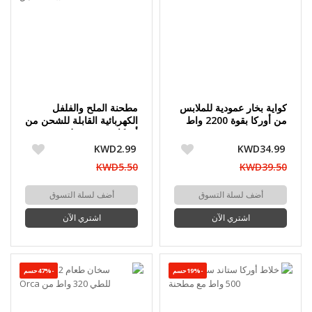
كواية بخار عمودية للملابس
مطحنة الملح والفلفل
من أوركا بقوة 2200 واط
الكهربائية القابلة للشحن من
أوركا سعة 70 مل
KWD2.99
KWD34.99
KWD5.50
KWD39.50
أضف لسلة التسوق
أضف لسلة التسوق
اشتري الآن
اشتري الآن
-19%حسم
-47%حسم