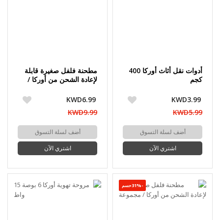
أدوات نقل أثاث أوركا 400
مطحنة فلفل صغيرة قابلة
كجم
لإعادة الشحن من أوركا /
مجموعة
KWD6.99
KWD3.99
KWD9.99
KWD5.99
أضف لسلة التسوق
أضف لسلة التسوق
اشتري الآن
اشتري الآن
-31%حسم