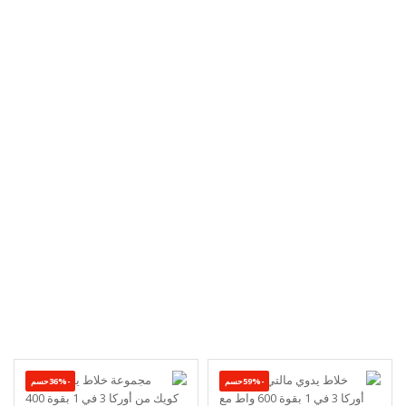
-59%حسم
-36%حسم