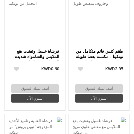
طقم كنس قائم متكامل من
فرشاة غسيل وتفتيت بقع
تونكيتا - مكنسة بعصا طويلة
الملابس والشامواه شديدة
وجاروف بمقبض طويل
التحمل من تونكيتا
KWD0.60
KWD2.95
أضف لسلة التسوق
أضف لسلة التسوق
اشتري الآن
اشتري الآن