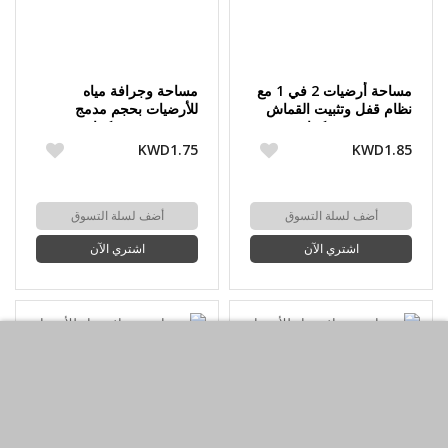
مساحة أرضيات 2 في 1 مع
مساحة وجرافة مياه
نظام قفل وتثبيت القماش
للأرضيات بحجم مدمج
ومقبض من تونكيتا - 33 سم
ومقبض من تونكيتا - 33 سم
KWD1.75
KWD1.85
أضف لسلة التسوق
أضف لسلة التسوق
اشتري الآن
اشتري الآن