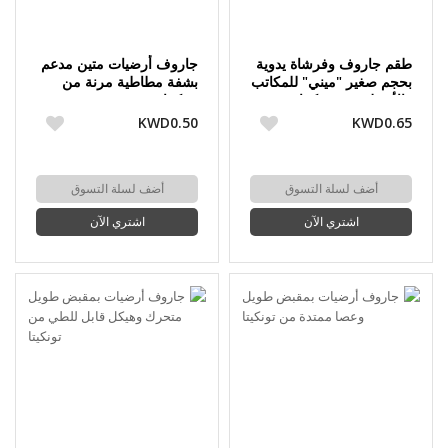
طقم جاروف وفرشاة يدوية
جاروف أرضيات متين مدعم
بحجم صغير "ميني" للمكاتب
بشفة مطاطية مرنة من
والأسطح من تونكيتا -
تونكيتا
قطعتان
KWD0.50
KWD0.65
أضف لسلة التسوق
أضف لسلة التسوق
اشتري الآن
اشتري الآن