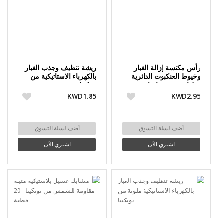
رأس مكنسة إزالة الغبار
ريشة تنظيف وجذب الغبار
وخيوط العنكبوت الدائرية
بالكهرباء الاستاتيكية من
"فلوكر" من تونكيتا
تونكيتا
KWD1.85
KWD2.95
أضف لسلة التسوق
أضف لسلة التسوق
اشتري الآن
اشتري الآن