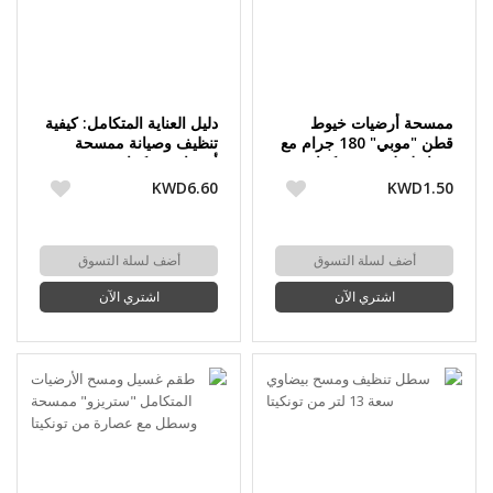
ممسحة أرضيات خيوط
دليل العناية المتكامل: كيفية
قطن "موبي" 180 جرام مع
تنظيف وصيانة ممسحة
عصا طويلة من تونكيتا
أرضيات تونكيتا
KWD6.60
KWD1.50
أضف لسلة التسوق
أضف لسلة التسوق
اشتري الآن
اشتري الآن