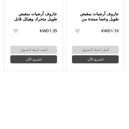
جاروف أرضيات بمقبض
جاروف أرضيات بمقبض
طويل وعصا ممتدة من
طويل متحرك وهيكل قابل
تونكيتا
للطي من تونكيتا
KWD1.35
KWD1.10
أضف لسلة التسوق
أضف لسلة التسوق
اشتري الآن
اشتري الآن