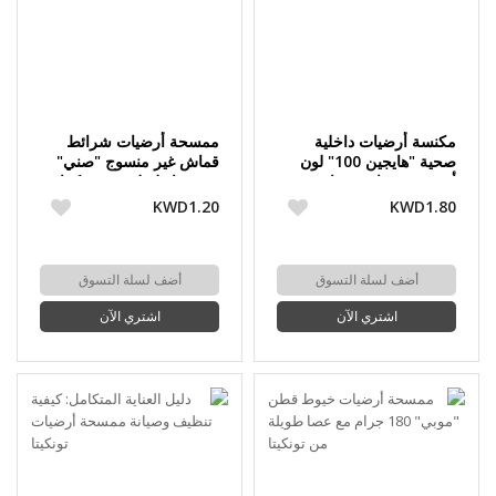
مكنسة أرضيات داخلية
ممسحة أرضيات شرائط
صحية "هايجين 100" لون
قماش غير منسوج "صني"
أبيض بشعيرات زرقاء مع
مع عصا طويلة من تونكيتا
عصا طويلة من تونكيتا
KWD1.20
KWD1.80
أضف لسلة التسوق
أضف لسلة التسوق
اشتري الآن
اشتري الآن