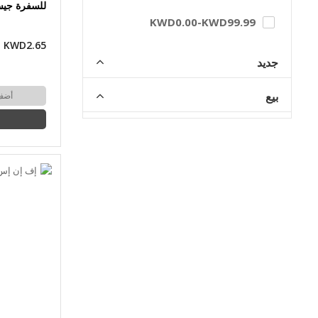
للسفرة جيسيكا 
KWD0.00
-
KWD99.99
KWD2.65
جديد
بيع
أضف