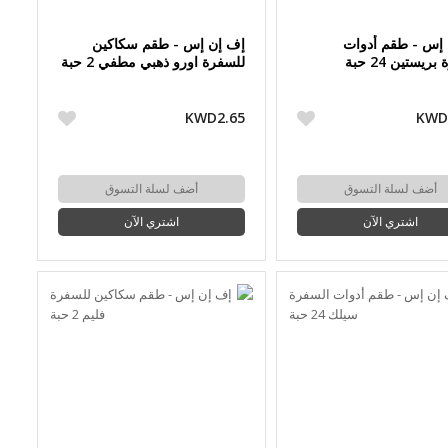
إس - طقم أدوات
إف إن إس - طقم سكاكين
ريستين 24 حبة
للسفرة اورو ذهبي مطفي 2 حبة
KWD2.65
KWD
أضف لسلة التسوق
أضف لسلة التسوق
اشتري الآن
اشتري الآن