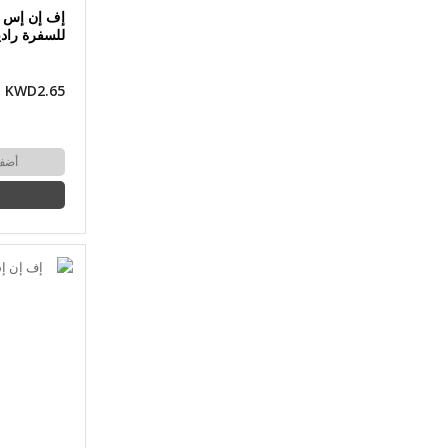
إف إن إس 
للسفرة رادين
KWD2.65
أضف