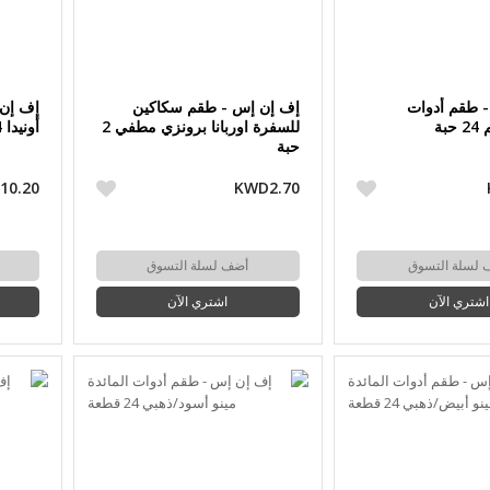
 طقم أدوات
إف إن إس - طقم سكاكين
إف إن 
بة
للسفرة اوربانا برونزي مطفي 2
أونيدا 24 قطعة مع قاعدة
حبة
10.20
KWD2.70
 لسلة التسوق
أضف لسلة التسوق
اشتري الآن
اشتري الآن