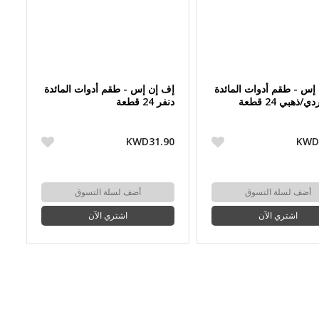
إس - طقم أدوات المائدة
إف إن إس - طقم أدوات المائدة
/ذهبي 24 قطعة
دنفر 24 قطعة
KWD31.90
KWD
أضف لسلة التسوق
أضف لسلة التسوق
اشتري الآن
اشتري الآن