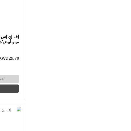
إف إن إس -
مينو أبيض/ذهبي 4
KWD29.70
أضف