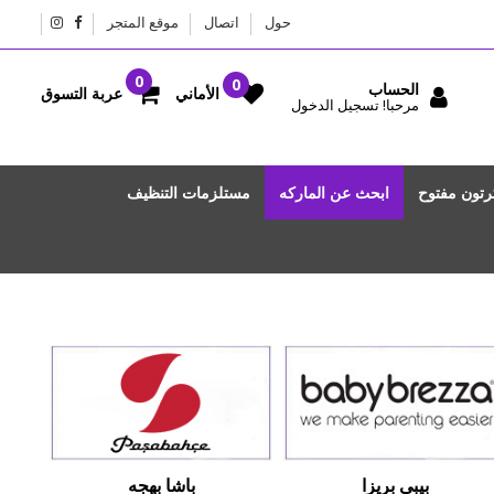
حول
اتصال
موقع المتجر
الحساب
عربة التسوق
الأماني
مرحبا! تسجيل الدخول
رتون مفتوح
ابحث عن الماركه
مستلزمات التنظيف
بيبي بريزا
باشا بهجه