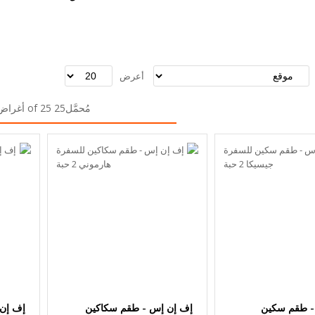
أعرض
مُحمَّل25 of 25 أغراض
- طقم سكين
إف إن إس - طقم سكاكين
إف إن