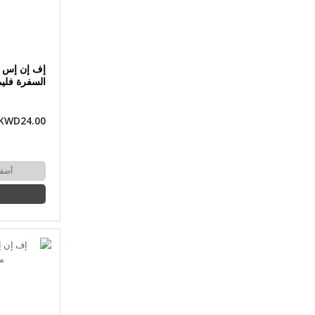
إف إن إس -
السفرة فليم 24 ح
KWD24.00
أضف