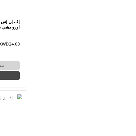
إف إن إس -
اورو ذهبي مطف
KWD24.00
أضف