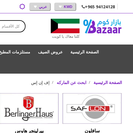
+965 94124128
KWD
عربي
كل الأقسام
كلنا معاك يا كويت
الصفحة الرئيسية
عروض الصيف
مستلزمات المطبخ
الصفحة الرئيسية
ابحث عن الماركه
إف إن إس
سافلون
بيرلينجر هاوس