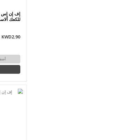
إف إن إس 
للكعك ألاسكا 2 
KWD2.90
أضف