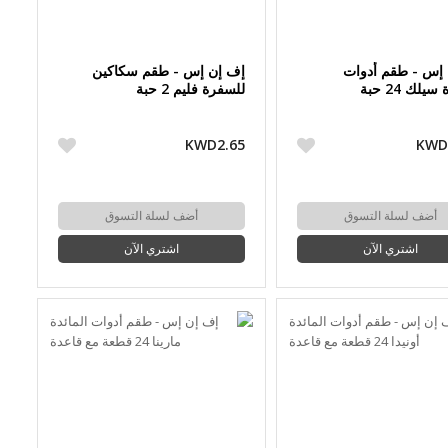
إس - طقم أدوات
إف إن إس - طقم سكاكين
يلك 24 حبة
للسفرة فليم 2 حبة
KWD2.65
KWD
أضف لسلة التسوق
أضف لسلة التسوق
اشتري الآن
اشتري الآن