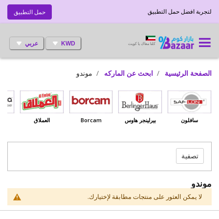
لتجربة افضل حمل التطبيق
حمل التطبيق
KWD
عربي
كلنا معاك يا كويت
الصفحة الرئيسية
ابحث عن الماركه
موندو
سافلون
بيرلينجر هاوس
Borcam
العملاق
بي
تصفية
موندو
لا يمكن العثور على منتجات مطابقة لإختيارك.