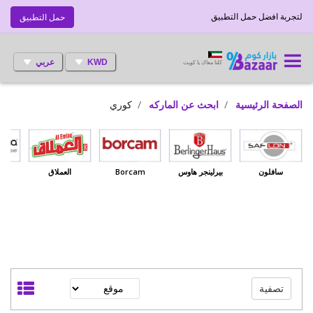
لتجربة افضل حمل التطبيق
حمل التطبيق
KWD
عربي
كلنا معاك يا كويت
الصفحة الرئيسية
ابحث عن الماركه
كوري
سافلون
بيرلينجر هاوس
Borcam
العملاق
بي
تصفية